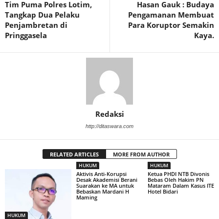
Tim Puma Polres Lotim,
Hasan Gauk : Budaya
Tangkap Dua Pelaku
Pengamanan Membuat
Penjambretan di
Para Koruptor Semakin
Pringgasela
Kaya.
Redaksi
http://ditaswara.com
RELATED ARTICLES
MORE FROM AUTHOR
HUKUM
HUKUM
Aktivis Anti-Korupsi
Ketua PHDI NTB Divonis
Desak Akademisi Berani
Bebas Oleh Hakim PN
Suarakan ke MA untuk
Mataram Dalam Kasus ITE
Bebaskan Mardani H
Hotel Bidari
Maming
HUKUM