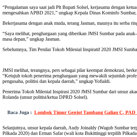
“Pengalaman saya saat jadi Plt Bupati Solsel, kerjasama dengan ket
mengesahkan APBD 2021,” ungkap Kepala Dinas Kominfo Sumbar, Ja
Bekerjasama dengan anak muda, terang Jasman, maunya itu serba ringk
“Saya melihat, penghargaan yang diberikan JMSI Sumbar pada anak-
masa depan,” ungkap Jasman.
Sebelumnya, Tim Penilai Tokoh Milenial Inspiratif 2020 JMSI Sumbar,
JMSI melihat, terangnya, pers sebagai pilar keempat demokrasi, berke
“Ketujuh tokoh penerima penghargaan yang mewakili sejumlah profesi 
pengusaha, politisi dan kepala daerah,” ungkap Yofialdi.
Penerima Tokoh Milenial Inspirasi 2020 JMSI Sumbar dari unsur ak
Rolanda (unsur politisi/ketua DPRD Solsel).
Baca Juga :
Lombok Timur Genjot Tambang Galian C, PAD M
Selanjutnya, unsur kepala daerah, Audy Joinaldy (Wagub Sumbar terpi
Pilkada 2020) dan Erman Safar (wali kota Bukittinggi terpilih Pilkada