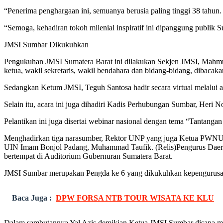
“Penerima penghargaan ini, semuanya berusia paling tinggi 38 tahun. 
“Semoga, kehadiran tokoh milenial inspiratif ini dipanggung publik 
JMSI Sumbar Dikukuhkan
Pengukuhan JMSI Sumatera Barat ini dilakukan Sekjen JMSI, Mahmu
ketua, wakil sekretaris, wakil bendahara dan bidang-bidang, diba
Sedangkan Ketum JMSI, Teguh Santosa hadir secara virtual melalui a
Selain itu, acara ini juga dihadiri Kadis Perhubungan Sumbar, Heri
Pelantikan ini juga disertai webinar nasional dengan tema “Tantan
Menghadirkan tiga narasumber, Rektor UNP yang juga Ketua PWNU S
UIN Imam Bonjol Padang, Muhammad Taufik. (Relis)Pengurus Daerah
bertempat di Auditorium Gubernuran Sumatera Barat.
JMSI Sumbar merupakan Pengda ke 6 yang dikukuhkan kepengurusa
Baca Juga :
DPW FORSA NTB TOUR WISATA KE KLU
Dalam sambutannya Yal Azis demikian Ketua JMSI Sumbar disapa men