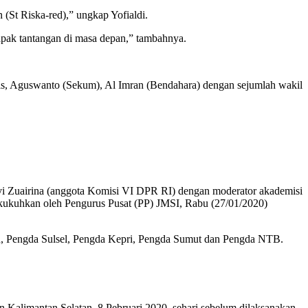
 (St Riska-red),” ungkap Yofialdi.
napak tantangan di masa depan,” tambahnya.
s, Aguswanto (Sekum), Al Imran (Bendahara) dengan sejumlah wakil
i Zuairina (anggota Komisi VI DPR RI) dengan moderator akademisi
kukuhkan oleh Pengurus Pusat (PP) JMSI, Rabu (27/01/2020)
 Pengda Sulsel, Pengda Kepri, Pengda Sumut dan Pengda NTB.
Kalimantan Selatan, 8 Pebruari 2020, sehari sebelum dilaksanakan