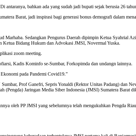
Di antaranya, bahkan ada yang sudah jadi bupati sejak berusia 26 tahun
Sumatera Barat, jadi inspirasi bagi generasi bonus demografi dalam me
d Marhaba. Sedangkan Pengurus Daerah dipimpin Ketua Syahrial Azi
cakan Ketua Bidang Hukum dan Advokasi JMSI, Novermal Yuska.
plikasi zoom meeting.
 Nofiarsi, Kadis Kominfo se-Sumbar, Forkopimda dan undangn lainnya.
gan Ekonomi pada Pandemi Covid19.”
umbar, Prof Ganefri, Sepris Yonaldi (Rektor Unitas Padang) dan Nev
 (Pengda) Jaringan Media Siber Indonesia (JMSI) Sumatera Barat di
nnya oleh PP JMSI yang sebelumnya telah mengukuhkan Pengda Riau,
yinggung keberadaan terbentuknya JMSI pertama kali di Banjarmasin 