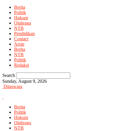
Berita
Politik
Hukum
Olahraga
NTB
Pendidikan
Contact
Arsip
Berita
NTB
Politik
Redaksi
Search
Sunday, August 9, 2026
Ditaswara
Berita
Politik
Hukum
Olahraga
NTB