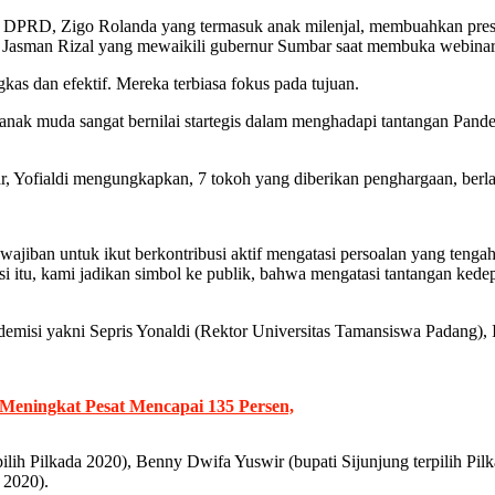
ua DPRD, Zigo Rolanda yang termasuk anak milenjal, membuahkan presta
sman Rizal yang mewaikili gubernur Sumbar saat membuka webinar s
as dan efektif. Mereka terbiasa fokus pada tujuan.
anak muda sangat bernilai startegis dalam menghadapi tantangan Pan
 Yofialdi mengungkapkan, 7 tokoh yang diberikan penghargaan, berlata
wajiban untuk ikut berkontribusi aktif mengatasi persoalan yang tenga
itu, kami jadikan simbol ke publik, bahwa mengatasi tantangan kedepa
ademisi yakni Sepris Yonaldi (Rektor Universitas Tamansiswa Padang)
eningkat Pesat Mencapai 135 Persen,
lih Pilkada 2020), Benny Dwifa Yuswir (bupati Sijunjung terpilih Pil
 2020).