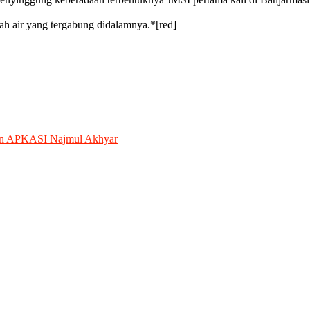
nah air yang tergabung didalamnya.*[red]
n APKASI Najmul Akhyar