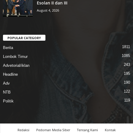
Esolan II dan III
August 4, 2026
POPULAR CATEGORY
1811
Berita
1085
Lombok Timur
243
Advetorial/iklan
195
Headline
190
Adv
122
NTB
119
Politik
Redaksi
Pedoman Media Siber
Tentang Kami
Kontak