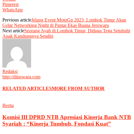
Pinterest
WhatsApp
Previous article
Jelang Event MotoGp 2023, Lombok Timur Akan
Gelar Networking Night di Pantai Ekas Buana Jerowaru
Next article
Seorang Ayah di Lombok Timur, Diduga Tega Setubuhi
Anak Kandungnya Sendiri
Redaksi
http://ditaswara.com
RELATED ARTICLES
MORE FROM AUTHOR
Berita
Komisi III DPRD NTB Apresiasi Kinerja Bank NTB
Syariah : “Kinerja Tumbuh, Fondasi Kuat”