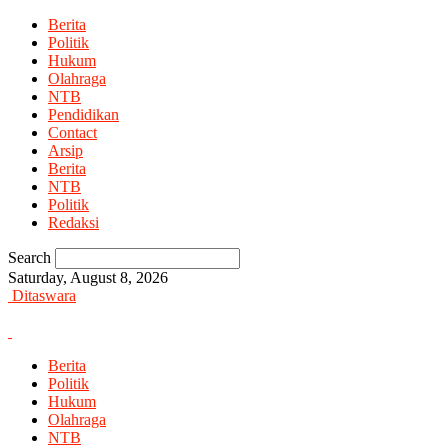
Berita
Politik
Hukum
Olahraga
NTB
Pendidikan
Contact
Arsip
Berita
NTB
Politik
Redaksi
Search
Saturday, August 8, 2026
Ditaswara
Berita
Politik
Hukum
Olahraga
NTB