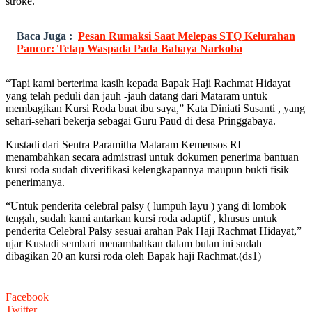
stroke.
Baca Juga :
Pesan Rumaksi Saat Melepas STQ Kelurahan
Pancor: Tetap Waspada Pada Bahaya Narkoba
“Tapi kami berterima kasih kepada Bapak Haji Rachmat Hidayat
yang telah peduli dan jauh -jauh datang dari Mataram untuk
membagikan Kursi Roda buat ibu saya,” Kata Diniati Susanti , yang
sehari-sehari bekerja sebagai Guru Paud di desa Pringgabaya.
Kustadi dari Sentra Paramitha Mataram Kemensos RI
menambahkan secara admistrasi untuk dokumen penerima bantuan
kursi roda sudah diverifikasi kelengkapannya maupun bukti fisik
penerimanya.
“Untuk penderita celebral palsy ( lumpuh layu ) yang di lombok
tengah, sudah kami antarkan kursi roda adaptif , khusus untuk
penderita Celebral Palsy sesuai arahan Pak Haji Rachmat Hidayat,”
ujar Kustadi sembari menambahkan dalam bulan ini sudah
dibagikan 20 an kursi roda oleh Bapak haji Rachmat.(ds1)
Facebook
Twitter