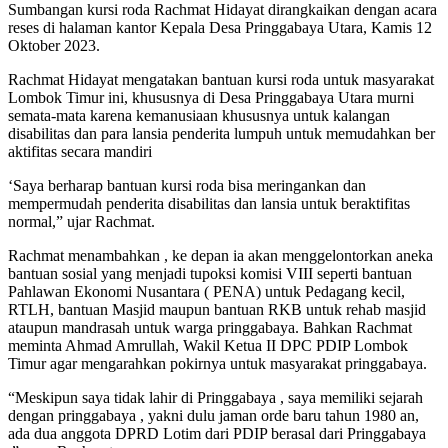
Sumbangan kursi roda Rachmat Hidayat dirangkaikan dengan acara
reses di halaman kantor Kepala Desa Pringgabaya Utara, Kamis 12
Oktober 2023.
Rachmat Hidayat mengatakan bantuan kursi roda untuk masyarakat
Lombok Timur ini, khususnya di Desa Pringgabaya Utara murni
semata-mata karena kemanusiaan khususnya untuk kalangan
disabilitas dan para lansia penderita lumpuh untuk memudahkan ber
aktifitas secara mandiri
‘Saya berharap bantuan kursi roda bisa meringankan dan
mempermudah penderita disabilitas dan lansia untuk beraktifitas
normal,” ujar Rachmat.
Rachmat menambahkan , ke depan ia akan menggelontorkan aneka
bantuan sosial yang menjadi tupoksi komisi VIII seperti bantuan
Pahlawan Ekonomi Nusantara ( PENA) untuk Pedagang kecil,
RTLH, bantuan Masjid maupun bantuan RKB untuk rehab masjid
ataupun mandrasah untuk warga pringgabaya. Bahkan Rachmat
meminta Ahmad Amrullah, Wakil Ketua II DPC PDIP Lombok
Timur agar mengarahkan pokirnya untuk masyarakat pringgabaya.
“Meskipun saya tidak lahir di Pringgabaya , saya memiliki sejarah
dengan pringgabaya , yakni dulu jaman orde baru tahun 1980 an,
ada dua anggota DPRD Lotim dari PDIP berasal dari Pringgabaya