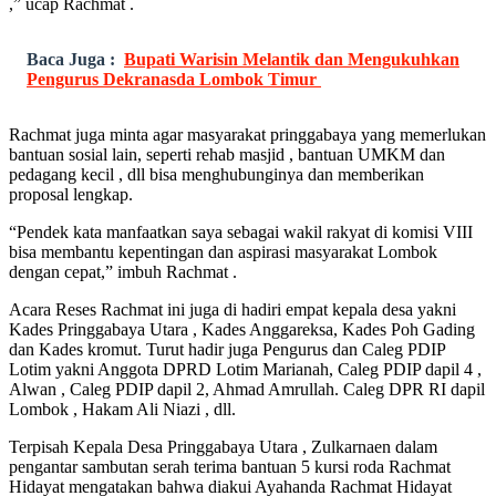
,” ucap Rachmat .
Baca Juga :
Bupati Warisin Melantik dan Mengukuhkan
Pengurus Dekranasda Lombok Timur
Rachmat juga minta agar masyarakat pringgabaya yang memerlukan
bantuan sosial lain, seperti rehab masjid , bantuan UMKM dan
pedagang kecil , dll bisa menghubunginya dan memberikan
proposal lengkap.
“Pendek kata manfaatkan saya sebagai wakil rakyat di komisi VIII
bisa membantu kepentingan dan aspirasi masyarakat Lombok
dengan cepat,” imbuh Rachmat .
Acara Reses Rachmat ini juga di hadiri empat kepala desa yakni
Kades Pringgabaya Utara , Kades Anggareksa, Kades Poh Gading
dan Kades kromut. Turut hadir juga Pengurus dan Caleg PDIP
Lotim yakni Anggota DPRD Lotim Marianah, Caleg PDIP dapil 4 ,
Alwan , Caleg PDIP dapil 2, Ahmad Amrullah. Caleg DPR RI dapil
Lombok , Hakam Ali Niazi , dll.
Terpisah Kepala Desa Pringgabaya Utara , Zulkarnaen dalam
pengantar sambutan serah terima bantuan 5 kursi roda Rachmat
Hidayat mengatakan bahwa diakui Ayahanda Rachmat Hidayat