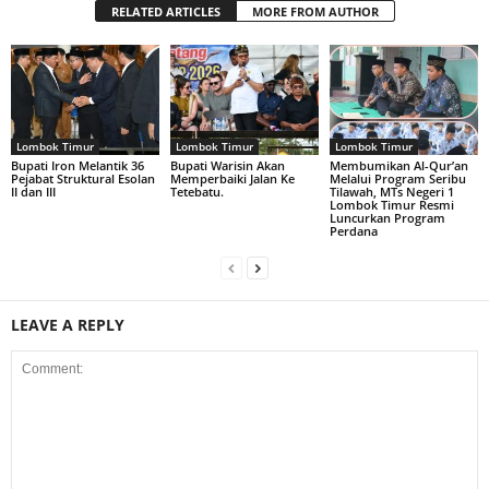
RELATED ARTICLES
MORE FROM AUTHOR
Lombok Timur
Lombok Timur
Lombok Timur
Bupati Iron Melantik 36
Bupati Warisin Akan
Membumikan Al-Qur’an
Pejabat Struktural Esolan
Memperbaiki Jalan Ke
Melalui Program Seribu
II dan III
Tetebatu.
Tilawah, MTs Negeri 1
Lombok Timur Resmi
Luncurkan Program
Perdana
LEAVE A REPLY