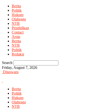
Berita
Politik
Hukum
Olahraga
NTB
Pendidikan
Contact
Arsip
Berita
NTB
Politik
Redaksi
Search
Friday, August 7, 2026
Ditaswara
Berita
Politik
Hukum
Olahraga
NTB