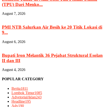
(TPU) Dari Menko...
August 7, 2026
PMI NTB Salurkan Air Besih ke 20 Titik Lokasi di
9...
August 6, 2026
Bupati Iron Melantik 36 Pejabat Struktural Esolan
II dan III
August 4, 2026
POPULAR CATEGORY
Berita
1811
Lombok Timur
1085
Advetorial/iklan
243
Headline
195
Adv
190