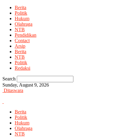
Berita
Politik
Hukum
Olahraga
NTB
Pendidikan
Contact
Arsip
Berita
NTB
Politik
Redaksi
Search
Sunday, August 9, 2026
Ditaswara
Berita
Politik
Hukum
Olahraga
NTB