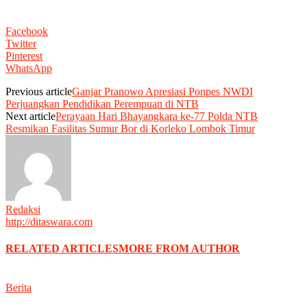
Facebook
Twitter
Pinterest
WhatsApp
Previous article
Ganjar Pranowo Apresiasi Ponpes NWDI
Perjuangkan Pendidikan Perempuan di NTB
Next article
Perayaan Hari Bhayangkara ke-77 Polda NTB
Resmikan Fasilitas Sumur Bor di Korleko Lombok Timur
Redaksi
http://ditaswara.com
RELATED ARTICLES
MORE FROM AUTHOR
Berita