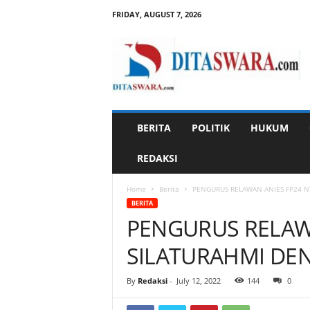
FRIDAY, AUGUST 7, 2026
D
i
t
a
s
w
a
BERITA
POLITIK
HUKUM
r
a
REDAKSI
Home
Berita
PENGURUS RELAWAN ANIES FP24 N
BERITA
PENGURUS RELAW
SILATURAHMI DE
By
Redaksi
-
July 12, 2022
144
0