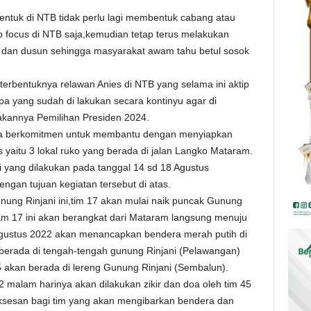
entuk di NTB tidak perlu lagi membentuk cabang atau
ap focus di NTB saja,kemudian tetap terus melakukan
esa dan dusun sehingga masyarakat awam tahu betul sosok
terbentuknya relawan Anies di NTB yang selama ini aktip
a yang sudah di lakukan secara kontinyu agar di
akannya Pemilihan Presiden 2024.
ga berkomitmen untuk membantu dengan menyiapkan
yaitu 3 lokal ruko yang berada di jalan Langko Mataram.
 yang dilakukan pada tanggal 14 sd 18 Agustus
gan tujuan kegiatan tersebut di atas.
nung Rinjani ini,tim 17 akan mulai naik puncak Gunung
eam 17 ini akan berangkat dari Mataram langsung menuju
gustus 2022 akan menancapkan bendera merah putih di
berada di tengah-tengah gunung Rinjani (Pelawangan)
 akan berada di lereng Gunung Rinjani (Sembalun).
 malam harinya akan dilakukan zikir dan doa oleh tim 45
sesan bagi tim yang akan mengibarkan bendera dan