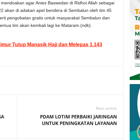
a mendoakan agar Anies Baswedan di Ridhoi Allah sebagai
22 akan di adakan apel bendera di Sembalun oleh tim 45
perti pengobatan gratis untuk masyarakat Sembalun dan
semua tim akan kembali lagi ke Mataram.(ndk).
imur Tutup Manasik Haji dan Melepas 1.143
Next article
SA
PDAM LOTIM PERBAIKI JARINGAN
UNTUK PENINGKATAN LAYANAN