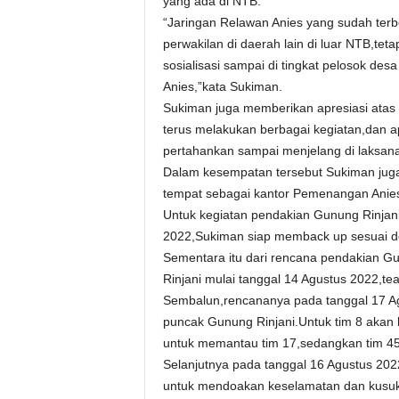
yang ada di NTB.
“Jaringan Relawan Anies yang sudah terb
perwakilan di daerah lain di luar NTB,tet
sosialisasi sampai di tingkat pelosok d
Anies,”kata Sukiman.
Sukiman juga memberikan apresiasi atas 
terus melakukan berbagai kegiatan,dan ap
pertahankan sampai menjelang di laksan
Dalam kesempatan tersebut Sukiman ju
tempat sebagai kantor Pemenangan Anies 
Untuk kegiatan pendakian Gunung Rinjani
2022,Sukiman siap memback up sesuai den
Sementara itu dari rencana pendakian Gu
Rinjani mulai tanggal 14 Agustus 2022,t
Sembalun,rencananya pada tanggal 17 A
puncak Gunung Rinjani.Untuk tim 8 akan 
untuk memantau tim 17,sedangkan tim 45
Selanjutnya pada tanggal 16 Agustus 2022
untuk mendoakan keselamatan dan kusuk