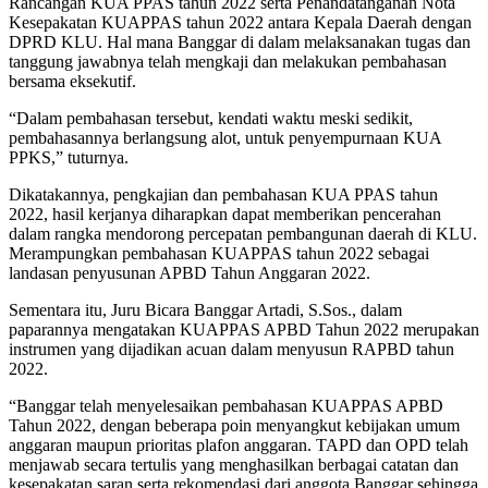
Rancangan KUA PPAS tahun 2022 serta Penandatanganan Nota
Kesepakatan KUAPPAS tahun 2022 antara Kepala Daerah dengan
DPRD KLU. Hal mana Banggar di dalam melaksanakan tugas dan
tanggung jawabnya telah mengkaji dan melakukan pembahasan
bersama eksekutif.
“Dalam pembahasan tersebut, kendati waktu meski sedikit,
pembahasannya berlangsung alot, untuk penyempurnaan KUA
PPKS,” tuturnya.
Dikatakannya, pengkajian dan pembahasan KUA PPAS tahun
2022, hasil kerjanya diharapkan dapat memberikan pencerahan
dalam rangka mendorong percepatan pembangunan daerah di KLU.
Merampungkan pembahasan KUAPPAS tahun 2022 sebagai
landasan penyusunan APBD Tahun Anggaran 2022.
Sementara itu, Juru Bicara Banggar Artadi, S.Sos., dalam
paparannya mengatakan KUAPPAS APBD Tahun 2022 merupakan
instrumen yang dijadikan acuan dalam menyusun RAPBD tahun
2022.
“Banggar telah menyelesaikan pembahasan KUAPPAS APBD
Tahun 2022, dengan beberapa poin menyangkut kebijakan umum
anggaran maupun prioritas plafon anggaran. TAPD dan OPD telah
menjawab secara tertulis yang menghasilkan berbagai catatan dan
kesepakatan saran serta rekomendasi dari anggota Banggar sehingga