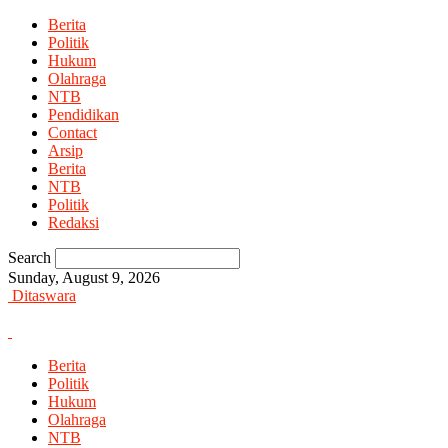
Berita
Politik
Hukum
Olahraga
NTB
Pendidikan
Contact
Arsip
Berita
NTB
Politik
Redaksi
Search
Sunday, August 9, 2026
Ditaswara
Berita
Politik
Hukum
Olahraga
NTB