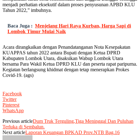
menjadi perhatian eksekutif dalam proses penyusunan APBD KLU
Tahun 2022,” imbuhnya.
Baca Juga :
Menjelang Hari Raya Kurban, Harga Sapi di
Lombok Timur Mulai Naik
Acara dirangkaikan dengan Penandatanganan Nota Kesepakatan
KUAPPAS tahun 2022 antara Bupati dengan Ketua DPRD
Kabupaten Lombok Utara, disaksikan Wabup Lombok Utara
bersama Para Wakil Ketua DPRD KLU dan peserta rapat paripurna.
Kegiatan berlangsung khidmat dengan tetap menerapkan Prokes
Covid-19. (ags)
Facebook
Twitter
Pinterest
WhatsApp
Previous article
Dum Truk Terguling,Tiga Meninggal Dan Puluhan
Terluka di Sembalun.
Next article
Laporan Keuangan BPKAD Prov.NTB Bag.16