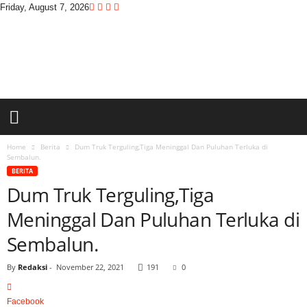
Friday, August 7, 2026
D
i
t
a
s
w
a
r
a
Home
Berita
Dum Truk Terguling,Tiga Meninggal Dan Puluhan Terluka di
Sembalun.
BERITA
Dum Truk Terguling,Tiga
Meninggal Dan Puluhan Terluka di
Sembalun.
By
Redaksi
-
November 22, 2021
191
0
Facebook