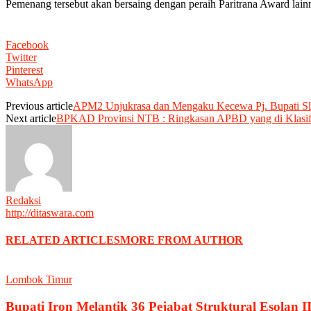
Pemenang tersebut akan bersaing dengan peraih Paritrana Award lainn
Facebook
Twitter
Pinterest
WhatsApp
Previous article
APM2 Unjukrasa dan Mengaku Kecewa Pj. Bupati Sl
Next article
BPKAD Provinsi NTB : Ringkasan APBD yang di Klasifi
Redaksi
http://ditaswara.com
RELATED ARTICLES
MORE FROM AUTHOR
Lombok Timur
Bupati Iron Melantik 36 Pejabat Struktural Esolan II