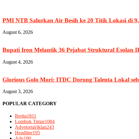
PMI NTB Salurkan Air Besih ke 20 Titik Lokasi di 9.
August 6, 2026
Bupati Iron Melantik 36 Pejabat Struktural Esolan II
August 4, 2026
Glorious Golo Mori: ITDC Dorong Talenta Lokal seb
August 3, 2026
POPULAR CATEGORY
Berita
1811
Lombok Timur
1084
Advetorial/iklan
243
Headline
195
Adv
190