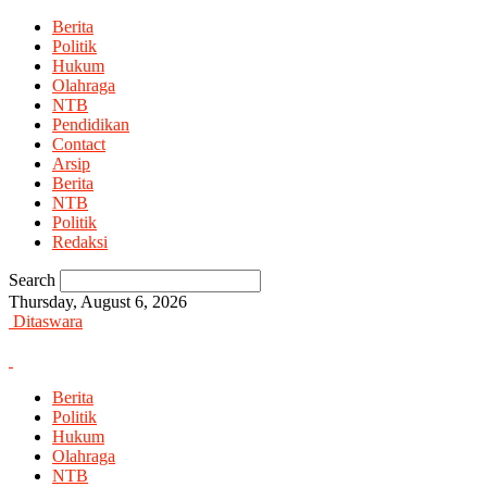
Berita
Politik
Hukum
Olahraga
NTB
Pendidikan
Contact
Arsip
Berita
NTB
Politik
Redaksi
Search
Thursday, August 6, 2026
Ditaswara
Berita
Politik
Hukum
Olahraga
NTB