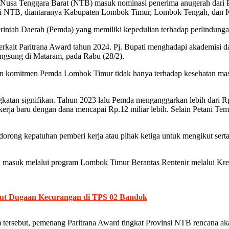
si Nusa Tenggara Barat (NTB) masuk nominasi penerima anugerah dari
insi NTB, diantaranya Kabupaten Lombok Timur, Lombok Tengah, dan 
rintah Daerah (Pemda) yang memiliki kepedulian terhadap perlindunga
rkait Paritrana Award tahun 2024. Pj. Bupati menghadapi akademisi d
ngsung di Mataram, pada Rabu (28/2).
kan komitmen Pemda Lombok Timur tidak hanya terhadap kesehatan masy
katan signifikan. Tahun 2023 lalu Pemda menganggarkan lebih dari Rp.
erja baru dengan dana mencapai Rp.12 miliar lebih. Selain Petani Te
ong kepatuhan pemberi kerja atau pihak ketiga untuk mengikut serta
akan masuk melalui program Lombok Timur Berantas Rentenir melalui
t Dugaan Kecurangan di TPS 02 Bandok
ilam tersebut, pemenang Paritrana Award tingkat Provinsi NTB rencan