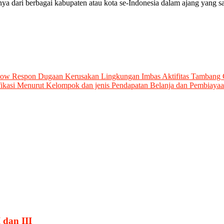
ya dari berbagai kabupaten atau kota se-Indonesia dalam ajang yang sa
ow Respon Dugaan Kerusakan Lingkungan Imbas Aktifitas Tambang 
kasi Menurut Kelompok dan jenis Pendapatan Belanja dan Pembiayaa
 dan III