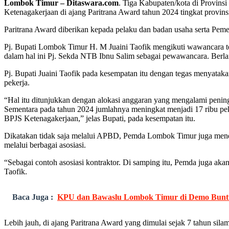
Lombok Timur – Ditaswara.com
. Tiga Kabupaten/kota di Provin
Ketenagakerjaan di ajang Paritrana Award tahun 2024 tingkat prov
Paritrana Award diberikan kepada pelaku dan badan usaha serta Peme
Pj. Bupati Lombok Timur H. M Juaini Taofik mengikuti wawancara te
dalam hal ini Pj. Sekda NTB Ibnu Salim sebagai pewawancara. Berla
Pj. Bupati Juaini Taofik pada kesempatan itu dengan tegas menyata
pekerja.
“Hal itu ditunjukkan dengan alokasi anggaran yang mengalami pening
Sementara pada tahun 2024 jumlahnya meningkat menjadi 17 ribu pek
BPJS Ketenagakerjaan,” jelas Bupati, pada kesempatan itu.
Dikatakan tidak saja melalui APBD, Pemda Lombok Timur juga mendor
melalui berbagai asosiasi.
“Sebagai contoh asosiasi kontraktor. Di samping itu, Pemda juga 
Taofik.
Baca Juga :
KPU dan Bawaslu Lombok Timur di Demo Buntu
Lebih jauh, di ajang Paritrana Award yang dimulai sejak 7 tahun s