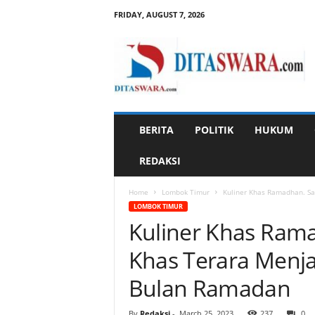
FRIDAY, AUGUST 7, 2026
D
i
t
a
s
w
a
BERITA
POLITIK
HUKUM
r
a
REDAKSI
Home
Lombok Timur
Kuliner Khas Ramadhan. Sa
LOMBOK TIMUR
Kuliner Khas Ram
Khas Terara Menj
Bulan Ramadan
By
Redaksi
-
March 25, 2023
237
0