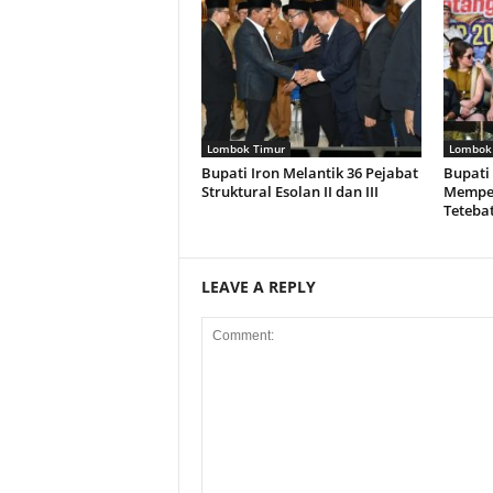
Lombok Timur
Lombok
Bupati Iron Melantik 36 Pejabat
Bupati
Struktural Esolan II dan III
Memper
Teteba
LEAVE A REPLY