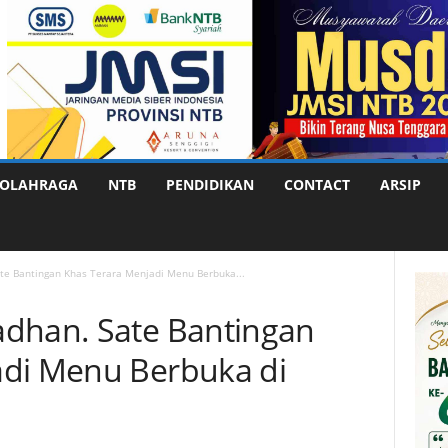
OLAHRAGA
NTB
PENDIDIKAN
CONTACT
ARSIP
te Bantingan Khas Terara Menjadi Menu Berbuka...
adhan. Sate Bantingan
adi Menu Berbuka di