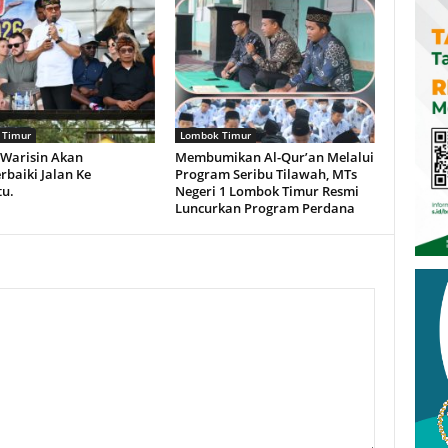
 Timur
Lombok Timur
 Warisin Akan
Membumikan Al-Qur’an Melalui
baiki Jalan Ke
Program Seribu Tilawah, MTs
tu.
Negeri 1 Lombok Timur Resmi
Luncurkan Program Perdana