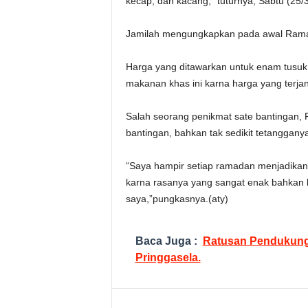
kecap, dan kacang,” tuturnya, Sabtu (25/3
Jamilah mengungkapkan pada awal Ramada
Harga yang ditawarkan untuk enam tusu
makanan khas ini karna harga yang terjan
Salah seorang penikmat sate bantingan, Fi
bantingan, bahkan tak sedikit tetangganya
“Saya hampir setiap ramadan menjadikan 
karna rasanya yang sangat enak bahkan be
saya,”pungkasnya.(aty)
Baca Juga :
Ratusan Pendukung 
Pringgasela.