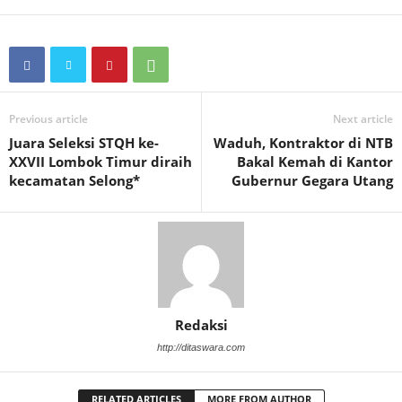
Previous article
Next article
Juara Seleksi STQH ke-
Waduh, Kontraktor di NTB
XXVII Lombok Timur diraih
Bakal Kemah di Kantor
kecamatan Selong*
Gubernur Gegara Utang
Redaksi
http://ditaswara.com
RELATED ARTICLES
MORE FROM AUTHOR