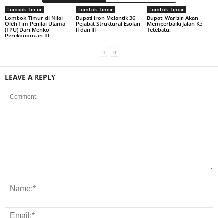
Lombok Timur
Lombok Timur
Lombok Timur
Lombok Timur di Nilai
Bupati Iron Melantik 36
Bupati Warisin Akan
Oleh Tim Penilai Utama
Pejabat Struktural Esolan
Memperbaiki Jalan Ke
(TPU) Dari Menko
II dan III
Tetebatu.
Perekonomian RI
LEAVE A REPLY