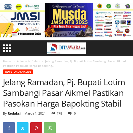
Home
Advetorial/iklan
Jelang Ramadan, Pj. Bupati Lotim Sambangi Pasar Aikmel
Pastikan Pasokan Harga Bapokting...
ADVETORIAL/IKLAN
Jelang Ramadan, Pj. Bupati Lotim
Sambangi Pasar Aikmel Pastikan
Pasokan Harga Bapokting Stabil
By
Redaksi
-
March 1, 2024
178
0