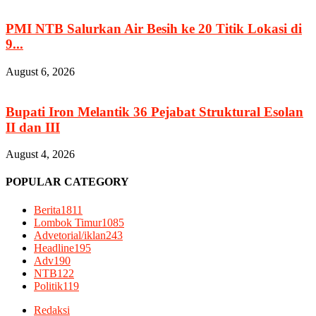
PMI NTB Salurkan Air Besih ke 20 Titik Lokasi di
9...
August 6, 2026
Bupati Iron Melantik 36 Pejabat Struktural Esolan
II dan III
August 4, 2026
POPULAR CATEGORY
Berita
1811
Lombok Timur
1085
Advetorial/iklan
243
Headline
195
Adv
190
NTB
122
Politik
119
Redaksi