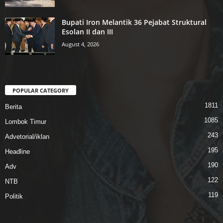
Bupati Iron Melantik 36 Pejabat Struktural
Esolan II dan III
August 4, 2026
POPULAR CATEGORY
1811
Berita
1085
Lombok Timur
243
Advetorial/iklan
195
Headline
190
Adv
122
NTB
119
Politik