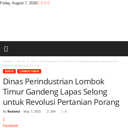
Friday, August 7, 2026
D
i
t
a
s
w
a
r
a
Home
Berita
Dinas Perindustrian Lombok Timur Gandeng Lapas Selong untuk
Revolusi Pertanian Porang
BERITA
LOMBOK TIMUR
Dinas Perindustrian Lombok
Timur Gandeng Lapas Selong
untuk Revolusi Pertanian Porang
By
Redaksi
-
May 7, 2025
369
0
Facebook