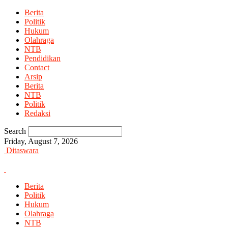
Berita
Politik
Hukum
Olahraga
NTB
Pendidikan
Contact
Arsip
Berita
NTB
Politik
Redaksi
Search
Friday, August 7, 2026
Ditaswara
Berita
Politik
Hukum
Olahraga
NTB