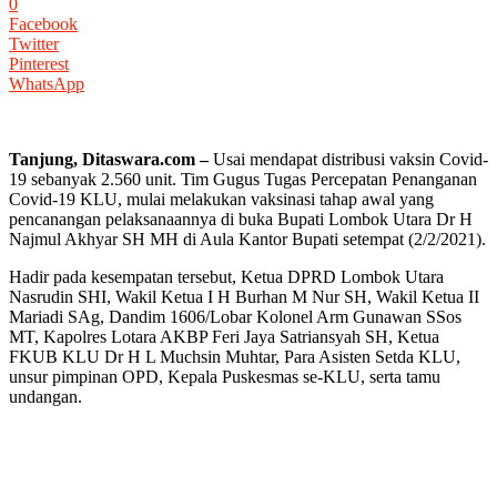
0
Facebook
Twitter
Pinterest
WhatsApp
Tanjung, Ditaswara.com –
Usai mendapat distribusi vaksin Covid-
19 sebanyak 2.560 unit. Tim Gugus Tugas Percepatan Penanganan
Covid-19 KLU, mulai melakukan vaksinasi tahap awal yang
pencanangan pelaksanaannya di buka Bupati Lombok Utara Dr H
Najmul Akhyar SH MH di Aula Kantor Bupati setempat (2/2/2021).
Hadir pada kesempatan tersebut, Ketua DPRD Lombok Utara
Nasrudin SHI, Wakil Ketua I H Burhan M Nur SH, Wakil Ketua II
Mariadi SAg, Dandim 1606/Lobar Kolonel Arm Gunawan SSos
MT, Kapolres Lotara AKBP Feri Jaya Satriansyah SH, Ketua
FKUB KLU Dr H L Muchsin Muhtar, Para Asisten Setda KLU,
unsur pimpinan OPD, Kepala Puskesmas se-KLU, serta tamu
undangan.