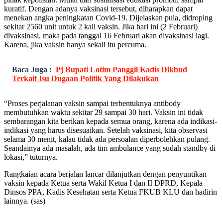
kuratif. Dengan adanya vaksinasi tersebut, diharapkan dapat
menekan angka peningkatan Covid-19. Dijelaskan pula, didroping
sekitar 2560 unit untuk 2 kali vaksin. Jika hari ini (2 Februari)
divaksinasi, maka pada tanggal 16 Februari akan divaksinasi lagi.
Karena, jika vaksin hanya sekali itu percuma.
Baca Juga :
Pj Bupati Lotim Panggil Kadis Dikbud
Terkait Isu Dugaan Politik Yang Dilakukan
“Proses perjalanan vaksin sampai terbentuknya antibody
membutuhkan waktu sekitar 29 sampai 30 hari. Vaksin ini tidak
sembarangan kita berikan kepada semua orang, karena ada indikasi-
indikasi yang harus disesuaikan. Setelah vaksinasi, kita observasi
selama 30 menit, kalau tidak ada persoalan diperbolehkan pulang.
Seandainya ada masalah, ada tim ambulance yang sudah standby di
lokasi,” tuturnya.
Rangkaian acara berjalan lancar dilanjutkan dengan penyuntikan
vaksin kepada Ketua serta Wakil Ketua I dan II DPRD, Kepala
Dinsos PPA, Kadis Kesehatan serta Ketua FKUB KLU dan hadirin
lainnya. (sas)