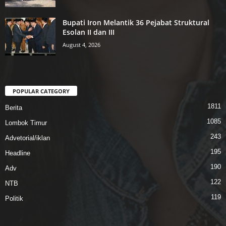
Bupati Iron Melantik 36 Pejabat Struktural
Esolan II dan III
August 4, 2026
POPULAR CATEGORY
1811
Berita
1085
Lombok Timur
243
Advetorial/iklan
195
Headline
190
Adv
122
NTB
119
Politik