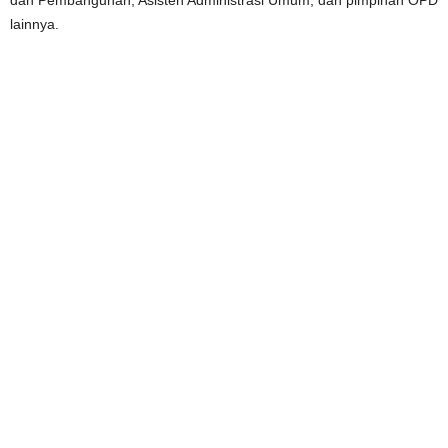
dan Pembangunan, Asisten Administrasi Umum, dan pimpinan OPD
lainnya.