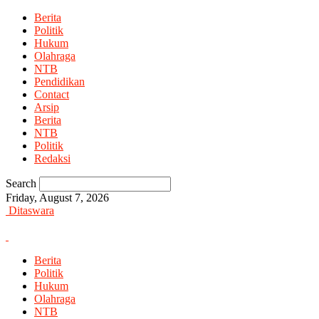
Berita
Politik
Hukum
Olahraga
NTB
Pendidikan
Contact
Arsip
Berita
NTB
Politik
Redaksi
Search
Friday, August 7, 2026
Ditaswara
Berita
Politik
Hukum
Olahraga
NTB