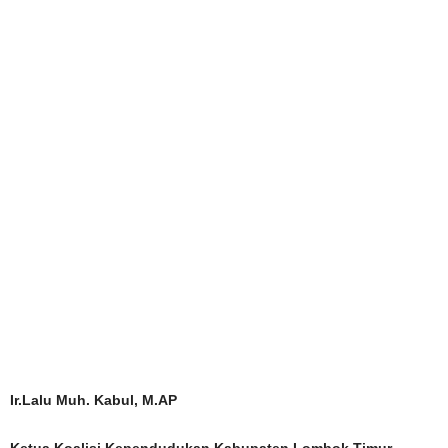
Ir.Lalu Muh. Kabul, M.AP
Ketua Koalisi Kependudukan Kabupaten Lombok Timur