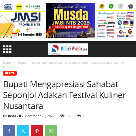
Home
Berita
Bupati Mengapresiasi Sahabat Seponjol Adakan Festival Kuliner
Nusantara
BERITA
Bupati Mengapresiasi Sahabat
Seponjol Adakan Festival Kuliner
Nusantara
By
Redaksi
-
December 22, 2022
136
0