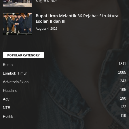
August 6, 2026
Bupati Iron Melantik 36 Pejabat Struktural
Esolan II dan III
August 4, 2026
POPULAR CATEGORY
1811
Berita
1085
Lombok Timur
243
Advetorial/iklan
195
Headline
190
Adv
122
NTB
119
Politik