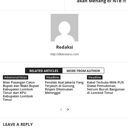
akan Menang di NTB !!!
Redaksi
http://ditaswara.com
RELATED ARTICLES
MORE FROM AUTHOR
Advetorial/iklan
Headline
Headline
Iklan Pasangan Calon
Pendaki Asal Jakarta Yang
Kabel Terbuka Milik PLN
Bupati dan Wakil Bupati
Terjatuh di Gunung
Diatas Pemukiman
Kabupaten Lombok
Rinjani Ditemukan
Setrum Buruh Bangunan
Timur dari KPU
Meninggal
di Lombok Timur
Kabupaten Lombok
Timur
LEAVE A REPLY