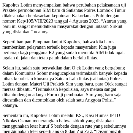
Kapolres Lotim menyampaikan bahwa perubahan pelaksanaan uji
Praktek permohonan SIM baru di Satlantas Polres Lombok Timur
dilaksanakan berdasarkan keputusan Kakorlantas Polri dengan
nomor: Kep/105/VIII/2023 tanggal 4 Agustus 2023. “Aturan yang
baru ini sangat memudahkan masyarakat dengan lintasan Sirkuit
yang disiapkan” ucapnya.
Seperti harapan Pimpinan lanjut Kapolres, bahwa kita harus
memberikan pelayanan terbaik kepada masyarakat. Kita juga
berharap bagi pengguna R2 yang sudah memiliki SIM tidak ugal-
ugalan di jalan dan tetap patuh dalam berlalu lintas.
Selain itu, salah satu perwakilan dari Ojek Lotim yang bergabung
dalam Komunitas Sobur mengucapkan terimakasih banyak kepada
pihak kepolisian khususnya Satuan Lalu lintas (satlantas) Polres
Lotim dengan Materi Uji Praktek Sim yang baru, para Ojek sangat
merasa dibantu. “Terimakasih kepolisian, saya merasa sangat
dibantu dengan adanya Form uji pembuatan Sim yang baru saja
diresmikan dan dicontohkan oleh salah satu Anggota Polisi,”
katanya.
Sementara itu, Kapolres Lotim melalui P.S., Kasi Humas IPTU
Nikolas Osman menerangkan bahwa sirkuit yang disiapkan
menggunakan leter huruf S berbeda dengan rute yang sebelumnya
menggunakan leter seperti angka 8 dan Zig Zag. “Disamping itu