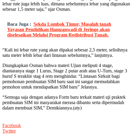
lebar rute juga lebih luas, dimana sebelumnya lebar yang digunakan
sebesar 1,5 meter saja,” ujar Osman.
Baca Juga :
Sekda Lombok Timur, Masalah tanah
Yayasan Pendidikan Hamzanwadi di Jeringo akan
diselesaikan Melalui Program Redistribusi Tanah.
“Kali ini lebar rute yang akan dipakai sebesar 2,5 meter, selisihnya
satu meter lebih lebar dari lintasan sebelumnya,” lanjutnya.
Diungkapkan Osman bahwa materi Ujian meliputi 4 stage,
diantaranya stage 1 Lurus, Stage 2 putar arah atau U-Turn, stage 3
huruf S terakhir stag 4 rem menghindar. “Lintasan Sirkuit bagi
pemohonan pembuatan SIM baru saat ini sangat memudahkan
pemohon untuk mendapatkan SIM baru” Jelasnya.
“Semoga saja dengan adanya Form baru terkait materi uji praktek
pembuatan SIM ini masyarakat merasa dibantu serta dipermudah
dalam membuat SIM,” Demikiannya.(aty)
Facebook
Twitter