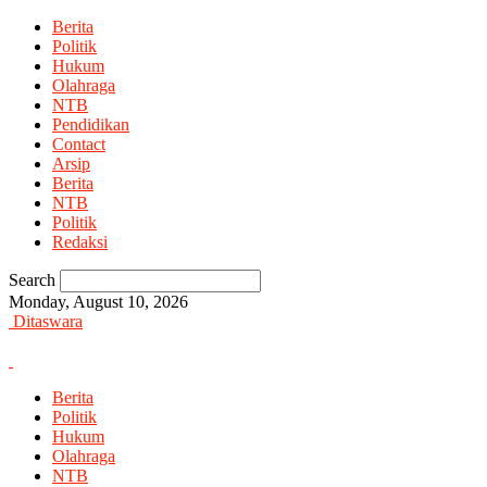
Berita
Politik
Hukum
Olahraga
NTB
Pendidikan
Contact
Arsip
Berita
NTB
Politik
Redaksi
Search
Monday, August 10, 2026
Ditaswara
Berita
Politik
Hukum
Olahraga
NTB