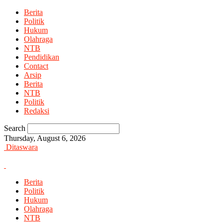
Berita
Politik
Hukum
Olahraga
NTB
Pendidikan
Contact
Arsip
Berita
NTB
Politik
Redaksi
Search
Thursday, August 6, 2026
Ditaswara
Berita
Politik
Hukum
Olahraga
NTB