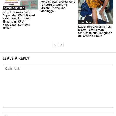
Pendaki Asal Jakarta Yang
Terjatuh di Gunung
Rinjani Ditemukan
Advetorial/iklan
Meninggal
Iklan Pasangan Calon
Bupati dan Wakil Bupati
Kabupaten Lombok
Timur dari KPU
Headline
Kabupaten Lombok
Kabel Terbuka Milik PLN
Timur
Diatas Pemukiman
Setrum Buruh Bangunan
di Lombok Timur
LEAVE A REPLY