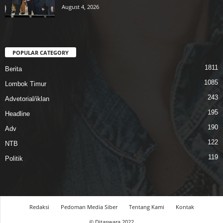
August 4, 2026
POPULAR CATEGORY
1811
Berita
1085
Lombok Timur
243
Advetorial/iklan
195
Headline
190
Adv
122
NTB
119
Politik
Redaksi
Pedoman Media Siber
Tentang Kami
Kontak
© Ditaswara 2022