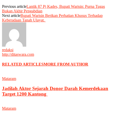
Previous article
Lantik 87 Pj Kades, Bupati Warisin: Purna Tugas
Bukan Akhir Pengabdian
Next article
Bupati Warisin Berikan Perhatian Khusus Terhadap
Keberadaan Tanah Ulayat.
redaksi
http://ditaswara.com
RELATED ARTICLES
MORE FROM AUTHOR
Mataram
Jadilah Aktor Sejarah Donor Darah Kemerdekaan
Target 1200 Kantong
Mataram