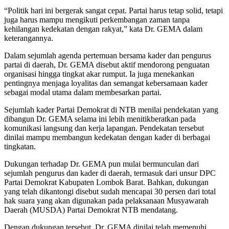
“Politik hari ini bergerak sangat cepat. Partai harus tetap solid, tetapi
juga harus mampu mengikuti perkembangan zaman tanpa
kehilangan kedekatan dengan rakyat,” kata Dr. GEMA dalam
keterangannya.
Dalam sejumlah agenda pertemuan bersama kader dan pengurus
partai di daerah, Dr. GEMA disebut aktif mendorong penguatan
organisasi hingga tingkat akar rumput. Ia juga menekankan
pentingnya menjaga loyalitas dan semangat kebersamaan kader
sebagai modal utama dalam membesarkan partai.
Sejumlah kader Partai Demokrat di NTB menilai pendekatan yang
dibangun Dr. GEMA selama ini lebih menitikberatkan pada
komunikasi langsung dan kerja lapangan. Pendekatan tersebut
dinilai mampu membangun kedekatan dengan kader di berbagai
tingkatan.
Dukungan terhadap Dr. GEMA pun mulai bermunculan dari
sejumlah pengurus dan kader di daerah, termasuk dari unsur DPC
Partai Demokrat Kabupaten Lombok Barat. Bahkan, dukungan
yang telah dikantongi disebut sudah mencapai 30 persen dari total
hak suara yang akan digunakan pada pelaksanaan Musyawarah
Daerah (MUSDA) Partai Demokrat NTB mendatang.
Dengan dukungan tersebut, Dr. GEMA dinilai telah memenuhi