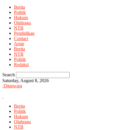
Berita
Politik
Hukum
Olahraga
NTB
Pendidikan
Contact
Arsip
Berita
NTB
Politik
Redaksi
Search
Saturday, August 8, 2026
Ditaswara
Berita
Politik
Hukum
Olahraga
NTB