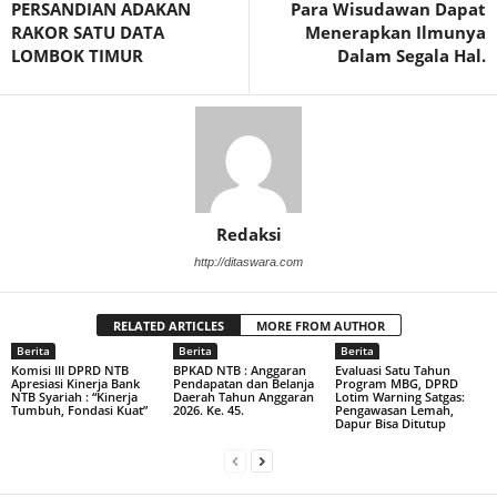
PERSANDIAN ADAKAN
Para Wisudawan Dapat
RAKOR SATU DATA
Menerapkan Ilmunya
LOMBOK TIMUR
Dalam Segala Hal.
Redaksi
http://ditaswara.com
RELATED ARTICLES
MORE FROM AUTHOR
Berita
Berita
Berita
Komisi III DPRD NTB
BPKAD NTB : Anggaran
Evaluasi Satu Tahun
Apresiasi Kinerja Bank
Pendapatan dan Belanja
Program MBG, DPRD
NTB Syariah : “Kinerja
Daerah Tahun Anggaran
Lotim Warning Satgas:
Tumbuh, Fondasi Kuat”
2026. Ke. 45.
Pengawasan Lemah,
Dapur Bisa Ditutup