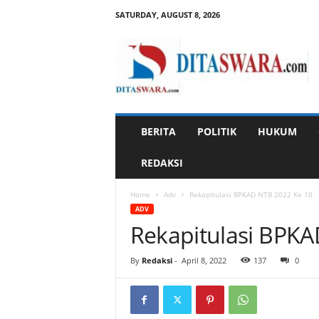
SATURDAY, AUGUST 8, 2026
D
i
t
a
s
w
a
BERITA
POLITIK
HUKUM
r
a
REDAKSI
Home
Adv
Rekapitulasi BPKAD NTB 2022 Ke 10
ADV
Rekapitulasi BPKA
By
Redaksi
-
April 8, 2022
137
0