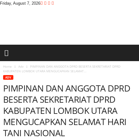
Friday, August 7, 2026
D
i
t
a
s
w
a
r
a
Home
Adv
PIMPINAN DAN ANGGOTA DPRD BESERTA SEKRETARIAT DPRD
KABUPATEN LOMBOK UTARA MENGUCAPKAN SELAMAT...
ADV
PIMPINAN DAN ANGGOTA DPRD
BESERTA SEKRETARIAT DPRD
KABUPATEN LOMBOK UTARA
MENGUCAPKAN SELAMAT HARI
TANI NASIONAL