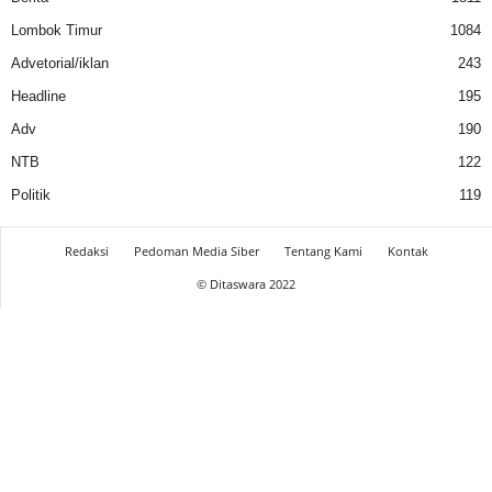
Lombok Timur
1084
Advetorial/iklan
243
Headline
195
Adv
190
NTB
122
Politik
119
Redaksi
Pedoman Media Siber
Tentang Kami
Kontak
© Ditaswara 2022