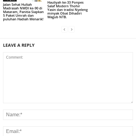
Hauliyah ke-33 Ponpes
Jalan Sehat Hultah
Salaf Modern Thohir
Madrasah NWDI ke-90 di
Yasin dan tradisi Nyeleng
Mataram, Panitia Siapkan
minyak Obat Dihadiri
5 Paket Umrah dan
Wagub NTB.
puluhan Hadiah Menarik!
LEAVE A REPLY