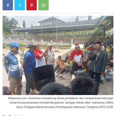
Ditaswara.com. Komitmen mendukung dunia pendidikan dan memperkuat hubungan
sosial kemasyarakatan kembali ditunjukkan Jaringan Media Siber Indonesia (JMSI)
Nusa Tenggara Barat bersama Perhimpunan Indonesia Tionghoa (INTI) NTB.