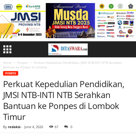
Home
Ponpes
Perkuat Kepedulian Pendidikan, JMSI NTB-INTI NTB Serahkan
Bantuan ke Ponpes di Lombok...
PONPES
Perkuat Kepedulian Pendidikan,
JMSI NTB-INTI NTB Serahkan
Bantuan ke Ponpes di Lombok
Timur
By
redaksi
-
June 4, 2026
67
0