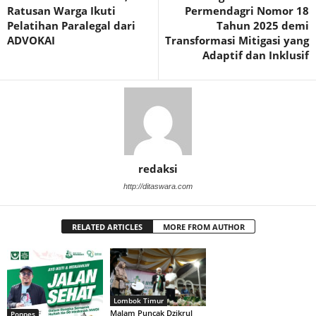
Ratusan Warga Ikuti
Permendagri Nomor 18
Pelatihan Paralegal dari
Tahun 2025 demi
ADVOKAI
Transformasi Mitigasi yang
Adaptif dan Inklusif
redaksi
http://ditaswara.com
RELATED ARTICLES
MORE FROM AUTHOR
Lombok Timur
Malam Puncak Dzikrul
Ponpes