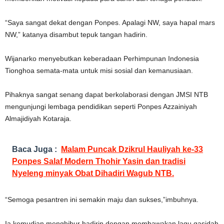
“Saya sangat dekat dengan Ponpes. Apalagi NW, saya hapal mars
NW,” katanya disambut tepuk tangan hadirin.
Wijanarko menyebutkan keberadaan Perhimpunan Indonesia
Tionghoa semata-mata untuk misi sosial dan kemanusiaan.
Pihaknya sangat senang dapat berkolaborasi dengan JMSI NTB
mengunjungi lembaga pendidikan seperti Ponpes Azzainiyah
Almajidiyah Kotaraja.
Baca Juga :
Malam Puncak Dzikrul Hauliyah ke-33
Ponpes Salaf Modern Thohir Yasin dan tradisi
Nyeleng minyak Obat Dihadiri Wagub NTB.
“Semoga pesantren ini semakin maju dan sukses,”imbuhnya.
Ia kemudian menghibur hadirin dengan membawakan lagu qasidah