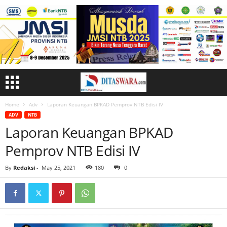
Home
Adv
Laporan Keuangan BPKAD Pemprov NTB Edisi IV
ADV
NTB
Laporan Keuangan BPKAD
Pemprov NTB Edisi IV
By
Redaksi
-
May 25, 2021
180
0