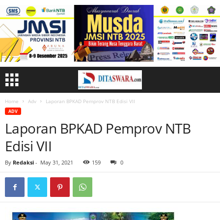
Home
Adv
Laporan BPKAD Pemprov NTB Edisi VII
ADV
Laporan BPKAD Pemprov NTB
Edisi VII
By
Redaksi
-
May 31, 2021
159
0