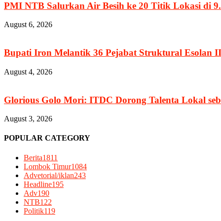
PMI NTB Salurkan Air Besih ke 20 Titik Lokasi di 9.
August 6, 2026
Bupati Iron Melantik 36 Pejabat Struktural Esolan II
August 4, 2026
Glorious Golo Mori: ITDC Dorong Talenta Lokal seb
August 3, 2026
POPULAR CATEGORY
Berita
1811
Lombok Timur
1084
Advetorial/iklan
243
Headline
195
Adv
190
NTB
122
Politik
119