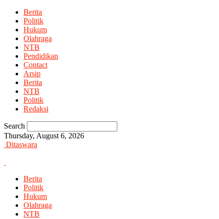
Berita
Politik
Hukum
Olahraga
NTB
Pendidikan
Contact
Arsip
Berita
NTB
Politik
Redaksi
Search
Thursday, August 6, 2026
Ditaswara
Berita
Politik
Hukum
Olahraga
NTB