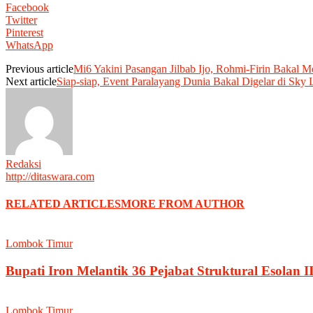
Facebook
Twitter
Pinterest
WhatsApp
Previous article
Mi6 Yakini Pasangan Jilbab Ijo, Rohmi-Firin Bakal
Next article
Siap-siap, Event Paralayang Dunia Bakal Digelar di Sky 
Redaksi
http://ditaswara.com
RELATED ARTICLES
MORE FROM AUTHOR
Lombok Timur
Bupati Iron Melantik 36 Pejabat Struktural Esolan II
Lombok Timur