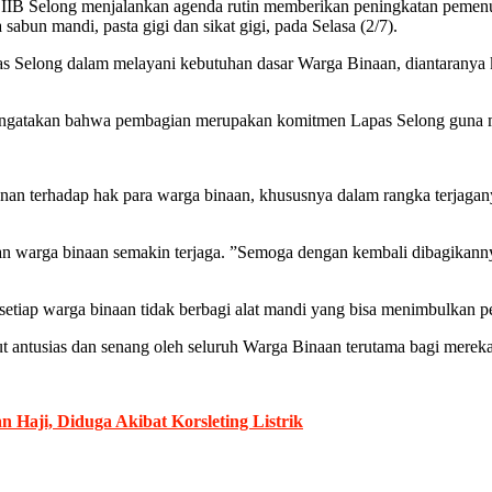
IB Selong menjalankan agenda rutin memberikan peningkatan pemenu
bun mandi, pasta gigi dan sikat gigi, pada Selasa (2/7).
s Selong dalam melayani kebutuhan dasar Warga Binaan, diantaranya 
mengatakan bahwa pembagian merupakan komitmen Lapas Selong guna 
 terhadap hak para warga binaan, khususnya dalam rangka terjaganya
an warga binaan semakin terjaga. ”Semoga dengan kembali dibagikanny
setiap warga binaan tidak berbagi alat mandi yang bisa menimbulkan pe
ut antusias dan senang oleh seluruh Warga Binaan terutama bagi merek
Haji, Diduga Akibat Korsleting Listrik