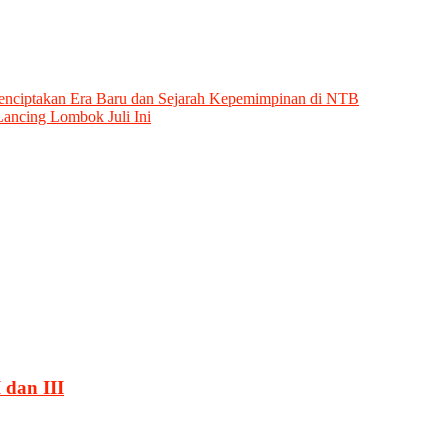
 Menciptakan Era Baru dan Sejarah Kepemimpinan di NTB
Lancing Lombok Juli Ini
 dan III