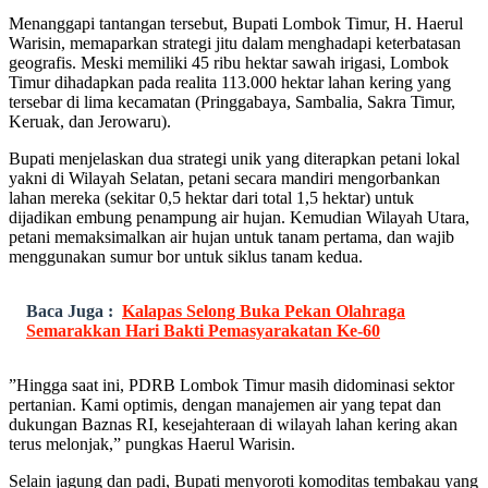
Menanggapi tantangan tersebut, Bupati Lombok Timur, H. Haerul
Warisin, memaparkan strategi jitu dalam menghadapi keterbatasan
geografis. Meski memiliki 45 ribu hektar sawah irigasi, Lombok
Timur dihadapkan pada realita 113.000 hektar lahan kering yang
tersebar di lima kecamatan (Pringgabaya, Sambalia, Sakra Timur,
Keruak, dan Jerowaru).
Bupati menjelaskan dua strategi unik yang diterapkan petani lokal
yakni di Wilayah Selatan, petani secara mandiri mengorbankan
lahan mereka (sekitar 0,5 hektar dari total 1,5 hektar) untuk
dijadikan embung penampung air hujan. Kemudian Wilayah Utara,
petani memaksimalkan air hujan untuk tanam pertama, dan wajib
menggunakan sumur bor untuk siklus tanam kedua.
Baca Juga :
Kalapas Selong Buka Pekan Olahraga
Semarakkan Hari Bakti Pemasyarakatan Ke-60
”Hingga saat ini, PDRB Lombok Timur masih didominasi sektor
pertanian. Kami optimis, dengan manajemen air yang tepat dan
dukungan Baznas RI, kesejahteraan di wilayah lahan kering akan
terus melonjak,” pungkas Haerul Warisin.
Selain jagung dan padi, Bupati menyoroti komoditas tembakau yang