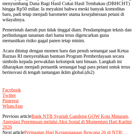
menyumbang Dana Bagi Hasil Cukai Hasil Tembakau (DBHCHT)
hingga Rp50 miliar. Ia meyakini bahwa meski banyak komoditas
baru, padi tetap menjadi barometer utama kesejahteraan petani di
wilayahnya.
Pemerintah daerah pun tidak tinggal diam. Pendampingan teknis dan
perlindungan tanaman dari hama terus digencarkan guna
memastikan risiko gagal panen tetap minim.
Acara ditutup dengan momen haru dan penuh semangat saat Ketua
Baznas RI menyerahkan bantuan Program Pemberdayaan secara
simbolis kepada perwakilan kelompok tani binaan. Langkah ini
diharapkan menjadi pemantik semangat bagi para petani untuk terus
berinovasi di tengah tantangan iklim global.(ds2)
Facebook
Twitter
Pinterest
WhatsApp
Previous article
Bank NTB Syariah Gandeng GOW Kota Mataram,
Apresiasi Perempuan melalui Aksi Sosial di Momentum Hari Kartini
2026
Next article
Peringatan Hari Kesiapsiagaan Bencana 26 di NTB: