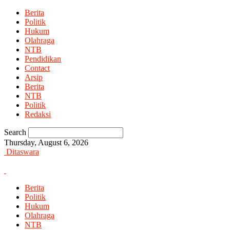
Berita
Politik
Hukum
Olahraga
NTB
Pendidikan
Contact
Arsip
Berita
NTB
Politik
Redaksi
Search
Thursday, August 6, 2026
Ditaswara
Berita
Politik
Hukum
Olahraga
NTB