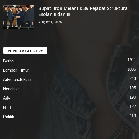
Bupati Iron Melantik 36 Pejabat Struktural
Esolan II dan III
August 4, 2026
POPULAR CATEGORY
1811
Berita
1085
Lombok Timur
243
Advetorial/iklan
195
Headline
190
Adv
122
NTB
119
Politik