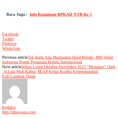
Baca Juga :
Info Keuangan BPKAD NTB Ke 5
Facebook
Twitter
Pinterest
WhatsApp
Previous article
Tak Ingin Ada Manipulasi Hasil Pemilu, Mi6 Sebut
Indonesia Butuh Pemantau Pemilu Internasional
Next article
Inflasi Lotim Oktober-November 2023 “Menurun” Oleh
: Ir.Lalu Muh.Kabul, M.AP Ketua Koalisi Kependudukan
Kab.Lombok Timur
Redaksi
http://ditaswara.com