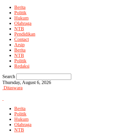
Berita
Politik
Hukum
Olahraga
NTB
Pendidikan
Contact
Arsip
Berita
NTB
Politik
Redaksi
Search
Thursday, August 6, 2026
Ditaswara
Berita
Politik
Hukum
Olahraga
NTB