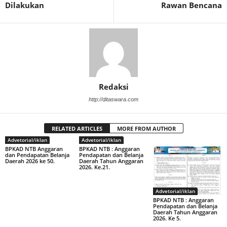
Dilakukan
Rawan Bencana
Redaksi
http://ditaswara.com
RELATED ARTICLES
MORE FROM AUTHOR
Advetorial/iklan
Advetorial/iklan
BPKAD NTB Anggaran
BPKAD NTB : Anggaran
dan Pendapatan Belanja
Pendapatan dan Belanja
Daerah 2026 ke 50.
Daerah Tahun Anggaran
2026. Ke.21.
Advetorial/iklan
BPKAD NTB : Anggaran
Pendapatan dan Belanja
Daerah Tahun Anggaran
2026. Ke 5.