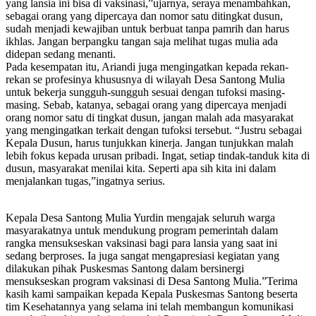
yang lansia ini bisa di vaksinasi,”ujarnya, seraya menambahkan,
sebagai orang yang dipercaya dan nomor satu ditingkat dusun,
sudah menjadi kewajiban untuk berbuat tanpa pamrih dan harus
ikhlas. Jangan berpangku tangan saja melihat tugas mulia ada
didepan sedang menanti.
Pada kesempatan itu, Ariandi juga mengingatkan kepada rekan-
rekan se profesinya khususnya di wilayah Desa Santong Mulia
untuk bekerja sungguh-sungguh sesuai dengan tufoksi masing-
masing. Sebab, katanya, sebagai orang yang dipercaya menjadi
orang nomor satu di tingkat dusun, jangan malah ada masyarakat
yang mengingatkan terkait dengan tufoksi tersebut. “Justru sebagai
Kepala Dusun, harus tunjukkan kinerja. Jangan tunjukkan malah
lebih fokus kepada urusan pribadi. Ingat, setiap tindak-tanduk kita di
dusun, masyarakat menilai kita. Seperti apa sih kita ini dalam
menjalankan tugas,”ingatnya serius.
Kepala Desa Santong Mulia Yurdin mengajak seluruh warga
masyarakatnya untuk mendukung program pemerintah dalam
rangka mensukseskan vaksinasi bagi para lansia yang saat ini
sedang berproses. Ia juga sangat mengapresiasi kegiatan yang
dilakukan pihak Puskesmas Santong dalam bersinergi
mensukseskan program vaksinasi di Desa Santong Mulia.”Terima
kasih kami sampaikan kepada Kepala Puskesmas Santong beserta
tim Kesehatannya yang selama ini telah membangun komunikasi