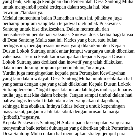
yang baik, sehingga keinginan dari Pemerintah Desa Santong Mulia
untuk mengambil posisi terdepan dalam segala hal, bisa
terwujud,”tandasnya.
Melalui momentum bulan Ramadhan tahun ini, pihaknya juga
berharap program yang telah terjadwal oleh pihak Puskesmas
Santong untuk bisa disukseskan. Dalam memenuhi dan
mensukseskan pemberian vaksinasi Sinovac dosis kedua bagi lansia
di Desa Santong Mulia saat ini, Kades yang baru satu bulan
bertugas ini, mengapresiasi inovasi yang dilakukan oleh Kepala
Dusun Lokok Sutrang untuk antar jemput warganya untuk diberikan
vaksinasi.”Terima kasih kami sampaikan kepada Kepala Dusun
Lokok Sutrang atas dedikasi dan inovatif yang telah dilakukan
dalam mendukung program pemerintah ini,”ucapnya.
Yurdin juga mengingatkan kepada para Perangkat Kewilayahan
yang lain dalam wilayah Desa Santong Mulia untuk melakukan hal
yang sama dengan apa yang telah dilakukan Kepala Dusun Lokok
Sutrang tersebut. “Ingat tugas kita ini adalah tugas mulia, jadi harus
mulia juga niat kita dalam bekerja. Jangan sampai timbul dalam hati,
bahwa tugas tersebut tidak ada materi yang akan didapatkan,
sehingga kita abaikan. Intinya ikhlas bekerja untuk kepentingan
masyarakat, jangan malah kita sibuk dengan urusan keluarga
(pribadi),”tegasnya.
Kepala Puskesmas Santong H.Subari pada kesempatan yang sama
menyambut baik terkait dukungan yang diberikan pihak Pemerintah
Desa Santong Mulia dalam hal menerapkan strategi jemput para