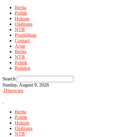
Berita
Politik
Hukum
Olahraga
NTB
Pendidikan
Contact
Arsip
Berita
NTB
Politik
Redaksi
Search
Sunday, August 9, 2026
Ditaswara
Berita
Politik
Hukum
Olahraga
NTB