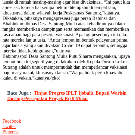
lansia di rumah masing-masing agar bisa divaksinasi. “Ini patut kita
apresiasi, karena hal serupa belum diterapkan di tempat lain,
khususnya dalam wilayah kerja Puskesmas Santong,”katanya.
Dikatakan, pihaknya mengapresiasi juga peran Babinsa dan
Bhabinkamtibmas Desa Santong Mulia atas kehadirannya dalam
rangka memberikan dampingan serta memastikan dan memberikan
rasa aman bagi para peserta vaksinasi. Apalagi pesertanya ini rata-
rata mereka lanjut usia. “Antar jemput ini bentuk pelayanan prima,
agar lansia yang akan divaksin Covid-19 dapat terbantu, sehingga
mereka tidak kebingungan,”ujarnya.
Babinmaspol Desa Santong Mulia Putu Sinarta mengatakan, upaya
jemput bola ini,seperti yang di lakukan oleh Kepala Dusun Lokok
Sutrang adalah untuk mempermudah dan memperlancar vaksinasi
bagi masyarakat, khususnya lansia.”Warga tidak perlu khawatir
kalau di vaksin,”katanya.(eko)
Baca Juga :
Tinjau Progres IPLT Ijobalit, Bupati Warisin
Dorong Percepatan Proyek Rp 9 Miliar
Facebook
Twitter
Pinterest