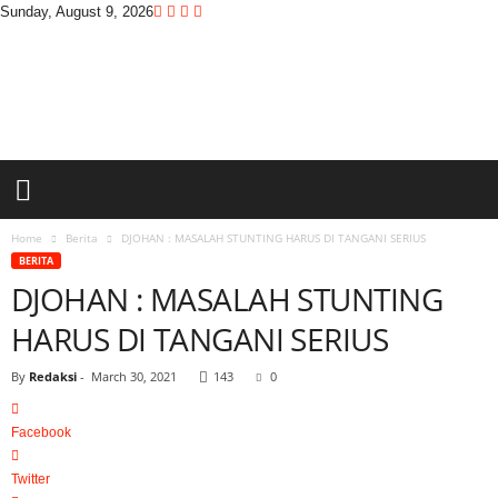
Sunday, August 9, 2026
D
i
t
a
s
w
a
r
a
Home
Berita
DJOHAN : MASALAH STUNTING HARUS DI TANGANI SERIUS
BERITA
DJOHAN : MASALAH STUNTING
HARUS DI TANGANI SERIUS
By
Redaksi
-
March 30, 2021
143
0
Facebook
Twitter