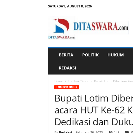
SATURDAY, AUGUST 8, 2026
D
i
t
a
s
w
a
BERITA
POLITIK
HUKUM
r
a
REDAKSI
Home
Lombok Timur
Bupati Lotim Diberikan Pen
LOMBOK TIMUR
Bupati Lotim Dibe
acara HUT Ke-62 K
Dedikasi dan Duk
By
Redaksi
-
February 26, 2023
149
0