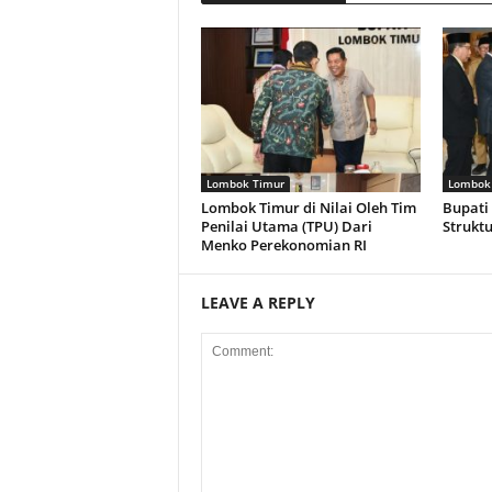
Lombok Timur
Lombok
Lombok Timur di Nilai Oleh Tim
Bupati 
Penilai Utama (TPU) Dari
Struktu
Menko Perekonomian RI
LEAVE A REPLY