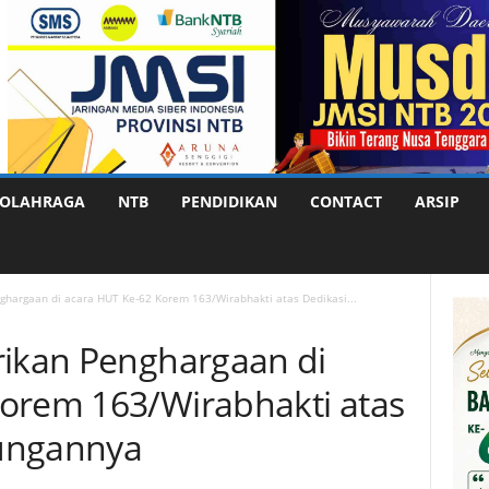
OLAHRAGA
NTB
PENDIDIKAN
CONTACT
ARSIP
ghargaan di acara HUT Ke-62 Korem 163/Wirabhakti atas Dedikasi...
rikan Penghargaan di
orem 163/Wirabhakti atas
ungannya