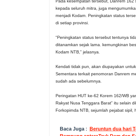
Pada kesempatan tersebut, Danrem 162 
kepada seluruh mitra, juga mengumumkan
menjadi Kodam. Peningkatan status ters
di setiap provinsi.
“Peningkatan status tersebut tentunya ti
ditanamkan sejak lama. kemungkinan bes
Kodam NTB,” jelasnya.
Kendati tidak pun, akan diupayakan untuk
Sementara terkait penomoran Danrem me
sudah ada sebelumnya.
Peringatan HUT ke-62 Korem 162/WB yan
Rakyat Nusa Tenggara Barat” itu selain dih
Forkopimda NTB, sejumlah pejabat sipil, 
Baca Juga :
Beruntun dua hari T