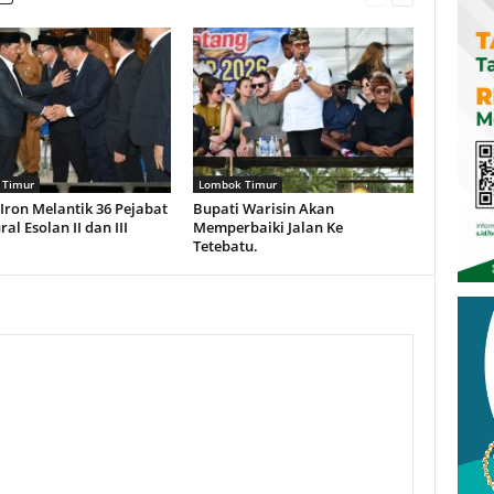
 Timur
Lombok Timur
Iron Melantik 36 Pejabat
Bupati Warisin Akan
ral Esolan II dan III
Memperbaiki Jalan Ke
Tetebatu.