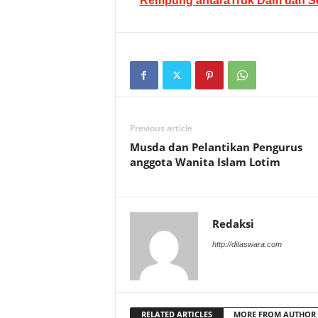
Rempung antaraTruk Dam dan Se
Previous article
Musda dan Pelantikan Pengurus
anggota Wanita Islam Lotim
Redaksi
http://ditaswara.com
RELATED ARTICLES
MORE FROM AUTHOR