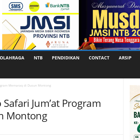
OLAHRAGA
NTB
PENDIDIKAN
CONTACT
ARSIP
rogram Memaraq di Dusun Montong
Safari Jum’at Program
n Montong