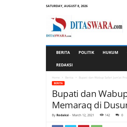
SATURDAY, AUGUST 8, 2026
D
i
t
a
s
w
a
BERITA
POLITIK
HUKUM
r
a
REDAKSI
Home
Berita
Bupati dan Wabup Safari Jum’at P
BERITA
Bupati dan Wabup 
Memaraq di Dusu
By
Redaksi
-
March 12, 2021
142
0