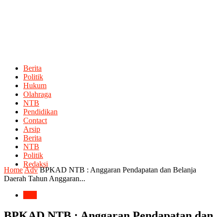
Berita
Politik
Hukum
Olahraga
NTB
Pendidikan
Contact
Arsip
Berita
NTB
Politik
Redaksi
Home
Adv
BPKAD NTB : Anggaran Pendapatan dan Belanja
Daerah Tahun Anggaran...
Adv
BPKAD NTB : Anggaran Pendapatan dan