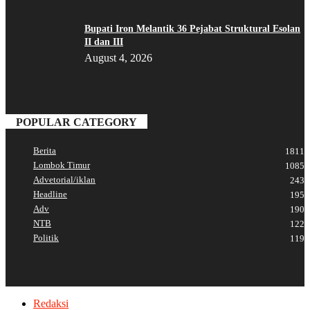
Bupati Iron Melantik 36 Pejabat Struktural Esolan
II dan III
August 4, 2026
POPULAR CATEGORY
Berita
1811
Lombok Timur
1085
Advetorial/iklan
243
Headline
195
Adv
190
NTB
122
Politik
119
Redaksi