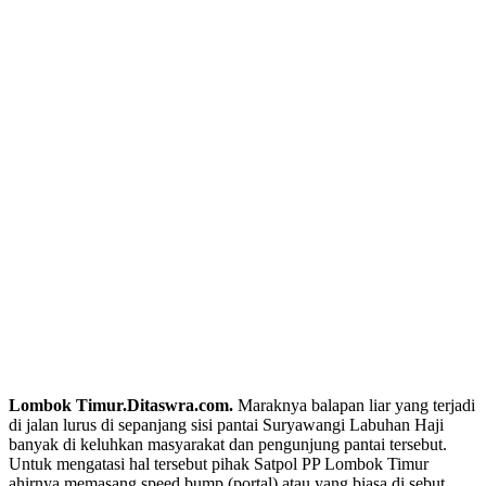
Lombok Timur.Ditaswra.com.
Maraknya balapan liar yang terjadi
di jalan lurus di sepanjang sisi pantai Suryawangi Labuhan Haji
banyak di keluhkan masyarakat dan pengunjung pantai tersebut.
Untuk mengatasi hal tersebut pihak Satpol PP Lombok Timur
ahirnya memasang speed bump (portal) atau yang biasa di sebut