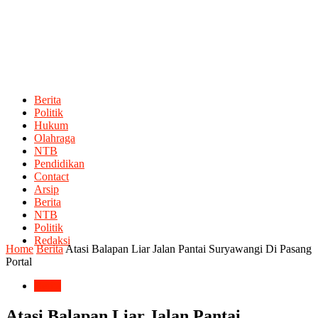
Berita
Politik
Hukum
Olahraga
NTB
Pendidikan
Contact
Arsip
Berita
NTB
Politik
Redaksi
Home
Berita
Atasi Balapan Liar Jalan Pantai Suryawangi Di Pasang
Portal
Berita
Atasi Balapan Liar Jalan Pantai