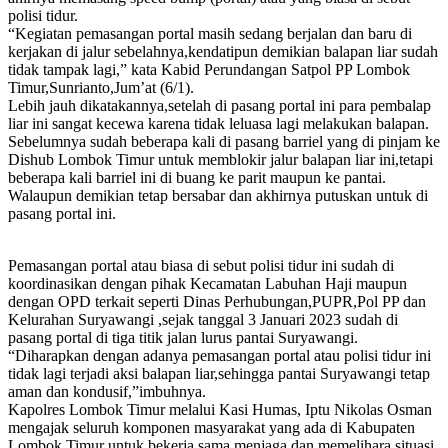
polisi tidur.
“Kegiatan pemasangan portal masih sedang berjalan dan baru di
kerjakan di jalur sebelahnya,kendatipun demikian balapan liar sudah
tidak tampak lagi,” kata Kabid Perundangan Satpol PP Lombok
Timur,Sunrianto,Jum’at (6/1).
Lebih jauh dikatakannya,setelah di pasang portal ini para pembalap
liar ini sangat kecewa karena tidak leluasa lagi melakukan balapan.
Sebelumnya sudah beberapa kali di pasang barriel yang di pinjam ke
Dishub Lombok Timur untuk memblokir jalur balapan liar ini,tetapi
beberapa kali barriel ini di buang ke parit maupun ke pantai.
Walaupun demikian tetap bersabar dan akhirnya putuskan untuk di
pasang portal ini.
Pemasangan portal atau biasa di sebut polisi tidur ini sudah di
koordinasikan dengan pihak Kecamatan Labuhan Haji maupun
dengan OPD terkait seperti Dinas Perhubungan,PUPR,Pol PP dan
Kelurahan Suryawangi ,sejak tanggal 3 Januari 2023 sudah di
pasang portal di tiga titik jalan lurus pantai Suryawangi.
“Diharapkan dengan adanya pemasangan portal atau polisi tidur ini
tidak lagi terjadi aksi balapan liar,sehingga pantai Suryawangi tetap
aman dan kondusif,”imbuhnya.
Kapolres Lombok Timur melalui Kasi Humas, Iptu Nikolas Osman
mengajak seluruh komponen masyarakat yang ada di Kabupaten
Lombok Timur untuk bekerja sama menjaga dan memelihara situasi