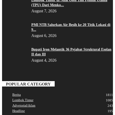
Lombok Timur di Nilai Oleh Tim Penilai Utama
(TPU) Dari Menko...
August 7, 2026
PMI NTB Salurkan Air Besih ke 20 Titik Lokasi di
9...
August 6, 2026
Bupati Iron Melantik 36 Pejabat Struktural Esolan
II dan III
August 4, 2026
POPULAR CATEGORY
Berita
1811
Lombok Timur
1085
Advetorial/iklan
243
Headline
195