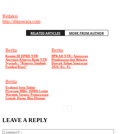
Redaksi
http://ditaswara.com
RELATED ARTICLES
MORE FROM AUTHOR
Berita
Berita
Komisi III DPRD NTB
BPKAD NTB : Anggaran
Apresiasi Kinerja Bank NTB
Pendapatan dan Belanja
Syariah : “Kinerja Tumbuh,
Daerah Tahun Anggaran
Fondasi Kuat”
2026. Ke. 45.
Berita
Evaluasi Satu Tahun
Program MBG, DPRD Lotim
Warning Satgas: Pengawasan
Lemah, Dapur Bisa Ditutup
LEAVE A REPLY