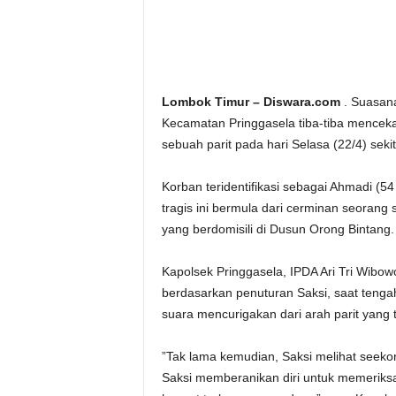
Lombok Timur – Diswara.com
. Suasana
Kecamatan Pringgasela tiba-tiba mencek
sebuah parit pada hari Selasa (22/4) seki
Korban teridentifikasi sebagai Ahmadi (
tragis ini bermula dari cerminan seorang
yang berdomisili di Dusun Orong Bintang.
Kapolsek Pringgasela, IPDA Ari Tri Wibo
berdasarkan penuturan Saksi, saat tengah
suara mencurigakan dari arah parit yang t
”Tak lama kemudian, Saksi melihat seekor b
Saksi memberanikan diri untuk memerik