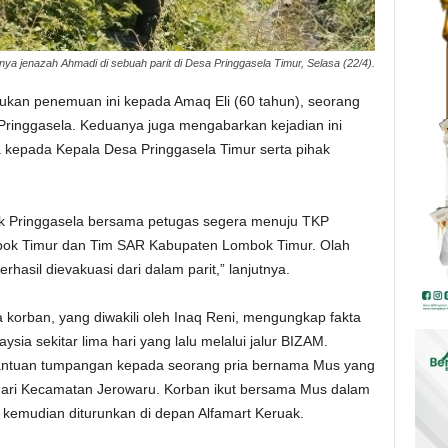
a jenazah Ahmadi di sebuah parit di Desa Pringgasela Timur, Selasa (22/4).
kan penemuan ini kepada Amaq Eli (60 tahun), seorang
Pringgasela. Keduanya juga mengabarkan kejadian ini
 kepada Kepala Desa Pringgasela Timur serta pihak
lsek Pringgasela bersama petugas segera menuju TKP
ok Timur dan Tim SAR Kabupaten Lombok Timur. Olah
hasil dievakuasi dari dalam parit,” lanjutnya.
a korban, yang diwakili oleh Inaq Reni, mengungkap fakta
sia sekitar lima hari yang lalu melalui jalur BIZAM.
bantuan tumpangan kepada seorang pria bernama Mus yang
dari Kecamatan Jerowaru. Korban ikut bersama Mus dalam
kemudian diturunkan di depan Alfamart Keruak.