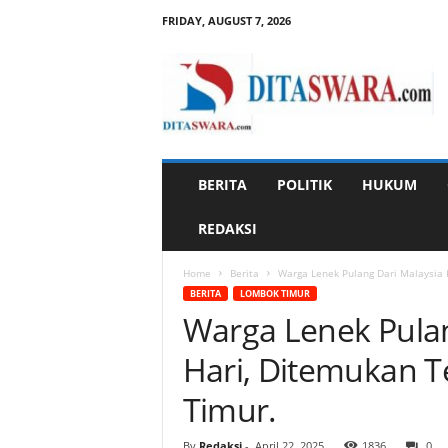
FRIDAY, AUGUST 7, 2026
D
i
t
a
s
w
a
BERITA
POLITIK
HUKUM
r
a
REDAKSI
Home
Berita
Warga Lenek Pulang Dari Malaysia H
BERITA
LOMBOK TIMUR
Warga Lenek Pulan
Hari, Ditemukan Te
Timur.
By
Redaksi
-
April 22, 2025
1836
0