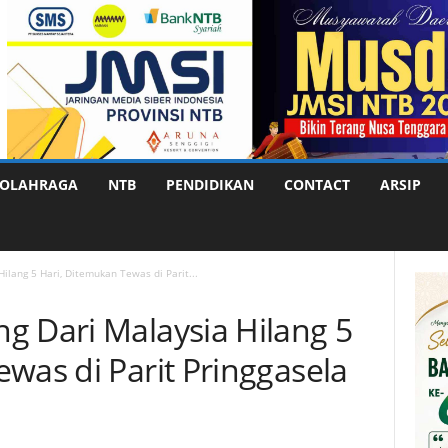
OLAHRAGA
NTB
PENDIDIKAN
CONTACT
ARSIP
ilang 5 Hari, Ditemukan Tewas di Parit...
g Dari Malaysia Hilang 5
was di Parit Pringgasela