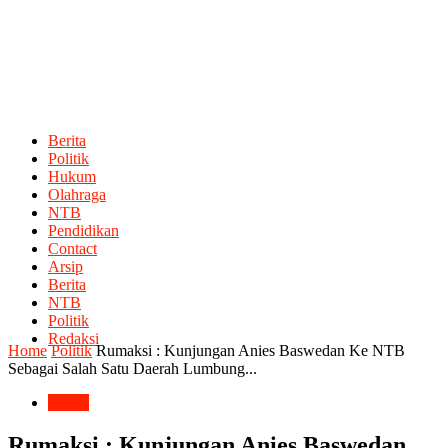
Berita
Politik
Hukum
Olahraga
NTB
Pendidikan
Contact
Arsip
Berita
NTB
Politik
Redaksi
Home
Politik
Rumaksi : Kunjungan Anies Baswedan Ke NTB
Sebagai Salah Satu Daerah Lumbung...
Politik
Rumaksi : Kunjungan Anies Baswedan