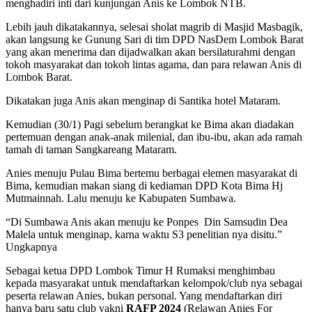
menghadiri inti dari kunjungan Anis ke Lombok NTB.
Lebih jauh dikatakannya, selesai sholat magrib di Masjid Masbagik,
akan langsung ke Gunung Sari di tim DPD NasDem Lombok Barat
yang akan menerima dan dijadwalkan akan bersilaturahmi dengan
tokoh masyarakat dan tokoh lintas agama, dan para relawan Anis di
Lombok Barat.
Dikatakan juga Anis akan menginap di Santika hotel Mataram.
Kemudian (30/1) Pagi sebelum berangkat ke Bima akan diadakan
pertemuan dengan anak-anak milenial, dan ibu-ibu, akan ada ramah
tamah di taman Sangkareang Mataram.
Anies menuju Pulau Bima bertemu berbagai elemen masyarakat di
Bima, kemudian makan siang di kediaman DPD Kota Bima Hj
Mutmainnah. Lalu menuju ke Kabupaten Sumbawa.
“Di Sumbawa Anis akan menuju ke Ponpes Din Samsudin Dea
Malela untuk menginap, karna waktu S3 penelitian nya disitu.”
Ungkapnya
Sebagai ketua DPD Lombok Timur H Rumaksi menghimbau
kepada masyarakat untuk mendaftarkan kelompok/club nya sebagai
peserta relawan Anies, bukan personal. Yang mendaftarkan diri
hanya baru satu club yakni
RAFP 2024
(Relawan Anies For