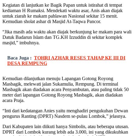
Kegiatan di lanjutkan ke Bagik Papan untuk istirahat di tempat
kediaman H Rumaksi. Mendekati waktu asar, Anis akan diajak
untuk ziarah ke makam pahlawan Nasional sekitar 15 menit.
Kemudian sholat ashar di Masjid At-Taqwa Pancor.
“Jika masih ada waktu akan diajak berkunjung ke makam para wali
Datuk Badarun Islam dan TG.KH Izzuddin di sekitar komplek
masjid,” imbuhnya.
Baca Juga :
TOHRI AZHAR RESES TAHAP KE III DI
DESA REMPUNG
Kemudian dilanjutkan menuju Lapangan Gotong Royong
Masbagik, melewati jalan Sukamulia, Rempung. Di terminal
Masbagik akan diadakan acara Penyambutan, atau paling tidak 50
meter dari lapangan Gotong Royong Masbagik, akan diadakan
acara Praja.
“Inti dari kedatangan Anies yaitu menghadiri pengukuhan Dewan
pengurus Ranting (DPRT) Nasdem se-pulau Lombok,” jelasnya.
Dari Kabupaten lain diikuti hanya Simbolis, atau beberapa utusan.
DPRT dari Lombok kurang lebih ada 3.000, ini yang dikukuhkan