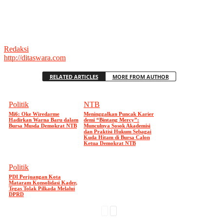
Redaksi
http://ditaswara.com
RELATED ARTICLES
MORE FROM AUTHOR
Politik
NTB
Mi6: Oke Wiredarme
Meninggalkan Puncak Karier
Hadirkan Warna Baru dalam
demi “Bintang Mercy”:
Bursa Musda Demokrat NTB
Munculnya Sosok Akademisi
dan Praktisi Hukum Sebagai
Kuda Hitam di Bursa Calon
Ketua Demokrat NTB
Politik
PDI Perjuangan Kota
Mataram Konsolidasi Kader,
Tegas Tolak Pilkada Melalui
DPRD