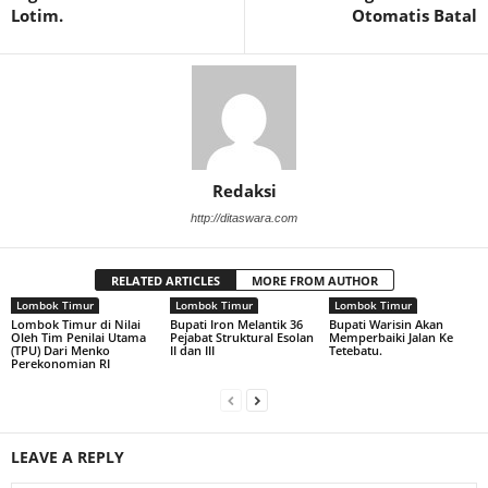
Lotim.
Otomatis Batal
Redaksi
http://ditaswara.com
RELATED ARTICLES
MORE FROM AUTHOR
Lombok Timur
Lombok Timur
Lombok Timur
Lombok Timur di Nilai
Bupati Iron Melantik 36
Bupati Warisin Akan
Oleh Tim Penilai Utama
Pejabat Struktural Esolan
Memperbaiki Jalan Ke
(TPU) Dari Menko
II dan III
Tetebatu.
Perekonomian RI
LEAVE A REPLY