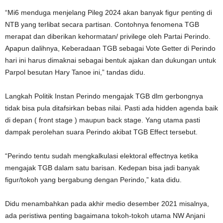
“Mi6 menduga menjelang Pileg 2024 akan banyak figur penting di
NTB yang terlibat secara partisan. Contohnya fenomena TGB
merapat dan diberikan kehormatan/ privilege oleh Partai Perindo.
Apapun dalihnya, Keberadaan TGB sebagai Vote Getter di Perindo
hari ini harus dimaknai sebagai bentuk ajakan dan dukungan untuk
Parpol besutan Hary Tanoe ini,” tandas didu.
Langkah Politik Instan Perindo mengajak TGB dlm gerbongnya
tidak bisa pula ditafsirkan bebas nilai. Pasti ada hidden agenda baik
di depan ( front stage ) maupun back stage. Yang utama pasti
dampak perolehan suara Perindo akibat TGB Effect tersebut.
“Perindo tentu sudah mengkalkulasi elektoral effectnya ketika
mengajak TGB dalam satu barisan. Kedepan bisa jadi banyak
figur/tokoh yang bergabung dengan Perindo,” kata didu.
Didu menambahkan pada akhir medio desember 2021 misalnya,
ada peristiwa penting bagaimana tokoh-tokoh utama NW Anjani