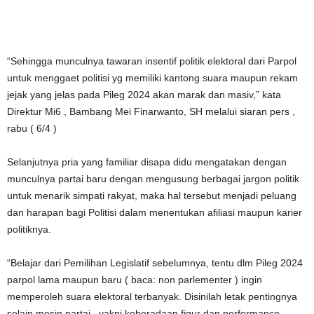
“Sehingga munculnya tawaran insentif politik elektoral dari Parpol
untuk menggaet politisi yg memiliki kantong suara maupun rekam
jejak yang jelas pada Pileg 2024 akan marak dan masiv,” kata
Direktur Mi6 , Bambang Mei Finarwanto, SH melalui siaran pers ,
rabu ( 6/4 )
Selanjutnya pria yang familiar disapa didu mengatakan dengan
munculnya partai baru dengan mengusung berbagai jargon politik
untuk menarik simpati rakyat, maka hal tersebut menjadi peluang
dan harapan bagi Politisi dalam menentukan afiliasi maupun karier
politiknya.
“Belajar dari Pemilihan Legislatif sebelumnya, tentu dlm Pileg 2024
parpol lama maupun baru ( baca: non parlementer ) ingin
memperoleh suara elektoral terbanyak. Disinilah letak pentingnya
selain mesin partai , yakni keberadaan figur dan performance