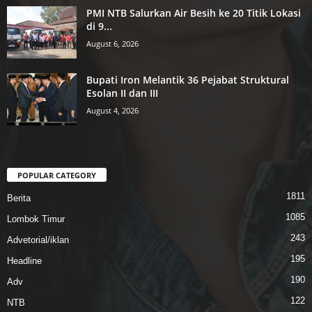
PMI NTB Salurkan Air Besih ke 20 Titik Lokasi
di 9...
August 6, 2026
Bupati Iron Melantik 36 Pejabat Struktural
Esolan II dan III
August 4, 2026
POPULAR CATEGORY
1811
Berita
1085
Lombok Timur
243
Advetorial/iklan
195
Headline
190
Adv
122
NTB