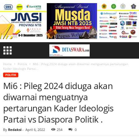
Home
Politik
Mi6 : Pileg 2024 diduga akan diwarnai menguatnya pertarungan
Kader Ideologis Partai...
POLITIK
Mi6 : Pileg 2024 diduga akan
diwarnai menguatnya
pertarungan Kader Ideologis
Partai vs Diaspora Politik .
By
Redaksi
-
April 6, 2022
254
0