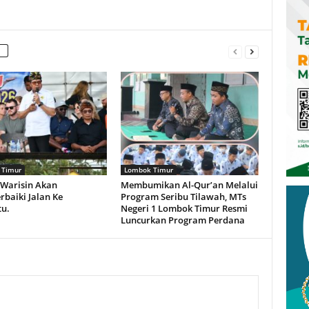
 Timur
Lombok Timur
 Warisin Akan
Membumikan Al-Qur’an Melalui
baiki Jalan Ke
Program Seribu Tilawah, MTs
tu.
Negeri 1 Lombok Timur Resmi
Luncurkan Program Perdana