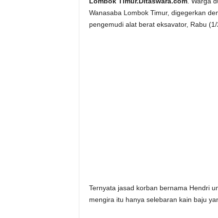
Lombok Timur.Ditaswara.com
. Warga 
Wanasaba Lombok Timur, digegerkan deng
pengemudi alat berat eksavator, Rabu (1/2
Ternyata jasad korban bernama Hendri u
mengira itu hanya selebaran kain baju y