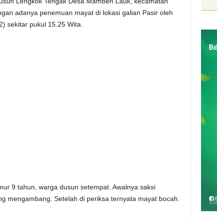
dusun Lengkok Tengak Desa Mamben Lauk, kecamatan
an adanya penemuan mayat di lokasi galian Pasir oleh
) sekitar pukul 15.25 Wita.
mur 9 tahun, warga dusun setempat. Awalnya saksi
ang mengambang. Setelah di periksa ternyata mayat bocah.