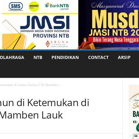
OLAHRAGA
NTB
PENDIDIKAN
CONTACT
ARSIP
temukan di Lokasi Galian C Di Mamben...
hun di Ketemukan di
i Mamben Lauk