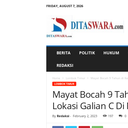
FRIDAY, AUGUST 7, 2026
D
i
t
a
s
w
a
BERITA
POLITIK
HUKUM
r
a
REDAKSI
Home
Lombok Timur
Mayat Bocah 9 Tahun di Ke
LOMBOK TIMUR
Mayat Bocah 9 Ta
Lokasi Galian C D
By
Redaksi
-
February 2, 2023
197
0